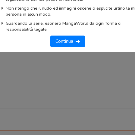
okmark
Lista capitoli
Segnala problema
Non ritengo che il nudo ed immagini oscene o esplicite urtino la m
persona in alcun modo.
imo capitolo
Primo capitolo
Guardando la serie, esonero MangaWorld da ogni forma di
responsabilità legale.
Continua