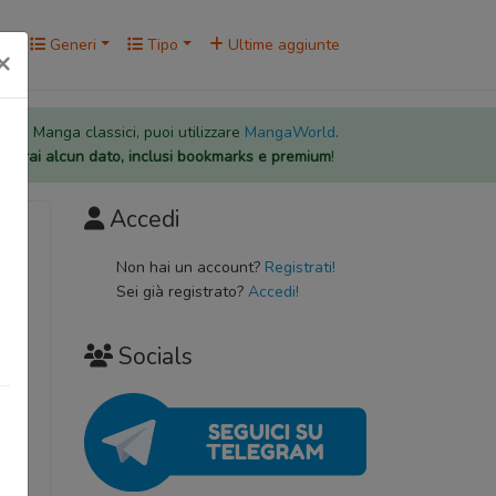
rk
Generi
Tipo
Ultime aggiunte
×
 per i Manga classici, puoi utilizzare
MangaWorld
.
rderai alcun dato, inclusi bookmarks e premium
!
Accedi
Non hai un account?
Registrati!
Sei già registrato?
Accedi!
Socials