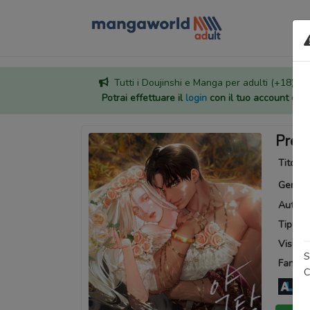
Tutti i Doujinshi e Manga per adulti (+18) sono
Potrai effettuare il
login
con il tuo account di
Pred
Titoli a
Generi
Autore
Tipo:
M
Visuali
S
Fansub
C
An