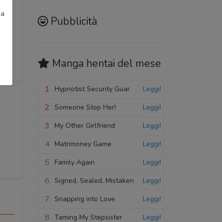
ia
Pubblicità
Manga hentai
del mese
1
Hypnotist Security Guar
Leggi!
2
Someone Stop Her!
Leggi!
3
My Other Girlfriend
Leggi!
4
Matrimoney Game
Leggi!
5
Family Again
Leggi!
6
Signed, Sealed, Mistaken
Leggi!
7
Snapping into Love
Leggi!
8
Taming My Stepsister
Leggi!