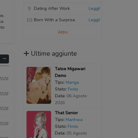
9
Dating After Work
Leggi!
he,
10
Born With a Surprise
Leggi!
sa
ato
Altro
Ultime aggiunte
Tatoe Migawari
Demo
2026
Tipo:
Manga
Stato:
Finito
2026
Data:
06 Agosto
2026
2026
That Senior
Tipo:
Manhwa
2026
Stato:
Finito
Data:
05 Agosto