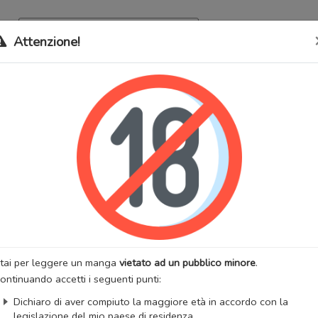
Archivio
Bookma
Attenzione!
 stati trasferiti sul nostro nuovo sito (
mangaworldadult.net
); invece,
 MangaWorld
perchè
tutti i dati sono condivisi
tra i due siti,
quindi non pe
atory Marriage
lternativi:
Predatory Soul, 약탈혼
:
Fantasy
Josei
Romantico
Smut
:
Saha
Artista:
Hera (II)
anhwa
Stato:
In corso
zzazioni:
486682
Anno di uscita:
2023
tai per leggere un manga
vietato ad un pubblico minore
.
:
Aine Team
ontinuando accetti i seguenti punti:
iList
MangaUpdates
Dichiaro di aver compiuto la maggiore età in accordo con la
legislazione del mio paese di residenza.