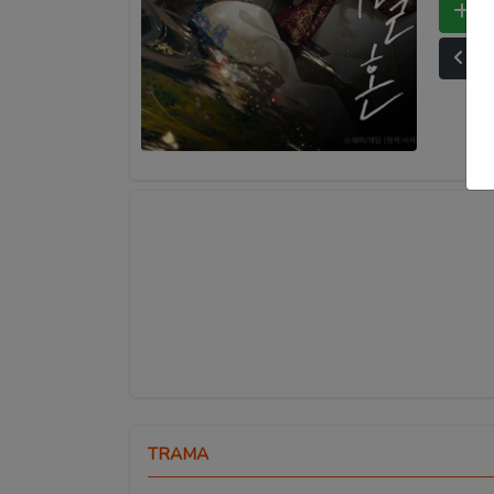
Bo
Ult
TRAMA