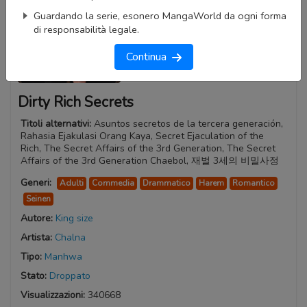
Guardando la serie, esonero MangaWorld da ogni forma
di responsabilità legale.
Continua
Dirty Rich Secrets
Titoli alternativi:
Asuntos secretos de la tercera generación,
Rahasia Ejakulasi Orang Kaya, Secret Ejaculation of the
Rich, The Secret Affairs of the 3rd Generation, The Secret
Affairs of the 3rd Generation Chaebol, 재벌 3세의 비밀사정
Generi:
Adulti
Commedia
Drammatico
Harem
Romantico
Seinen
Autore:
King size
Artista:
Chalna
Tipo:
Manhwa
Stato:
Droppato
Visualizzazioni:
340668