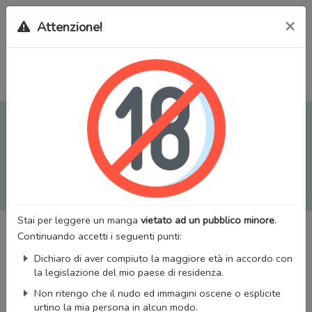
×
Attenzione!
Tutti i Doujinshi e Manga per adulti (+18) sono stati trasferiti
sul nostro nuovo sito (
mangaworldadult.net
); invece, per i
Manga classici, puoi utilizzare
MangaWorld
.
Potrai effettuare il
login
con il tuo account di MangaWorld
perchè
tutti i dati sono condivisi
tra i due siti,
quindi non
perderai alcun dato, inclusi bookmarks e premium
!
Stai per leggere un manga
vietato ad un pubblico minore
.
Continuando accetti i seguenti punti:
Dichiaro di aver compiuto la maggiore età in accordo con
la legislazione del mio paese di residenza.
Non ritengo che il nudo ed immagini oscene o esplicite
urtino la mia persona in alcun modo.