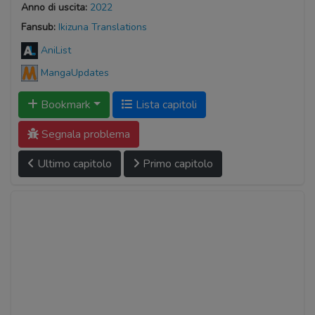
Anno di uscita:
2022
Fansub:
Ikizuna Translations
AniList
MangaUpdates
Bookmark
Lista capitoli
Segnala problema
Ultimo capitolo
Primo capitolo