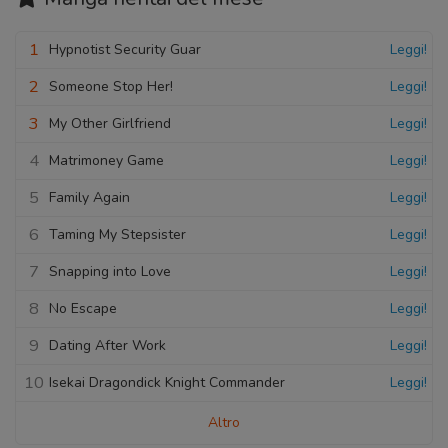
1
Hypnotist Security Guar
Leggi!
2
Someone Stop Her!
Leggi!
3
My Other Girlfriend
Leggi!
4
Matrimoney Game
Leggi!
5
Family Again
Leggi!
6
Taming My Stepsister
Leggi!
7
Snapping into Love
Leggi!
8
No Escape
Leggi!
9
Dating After Work
Leggi!
10
Isekai Dragondick Knight Commander
Leggi!
Altro