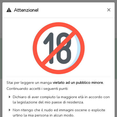
×
Attenzione!
Tutti i Doujinshi e Manga per adulti (+18) sono stati trasferiti
sul nostro nuovo sito (
mangaworldadult.net
); invece, per i
Manga classici, puoi utilizzare
MangaWorld
.
Potrai effettuare il
login
con il tuo account di MangaWorld
perchè
tutti i dati sono condivisi
tra i due siti,
quindi non
perderai alcun dato, inclusi bookmarks e premium
!
Stai per leggere un manga
vietato ad un pubblico minore
.
Continuando accetti i seguenti punti:
Dichiaro di aver compiuto la maggiore età in accordo con
la legislazione del mio paese di residenza.
Non ritengo che il nudo ed immagini oscene o esplicite
urtino la mia persona in alcun modo.