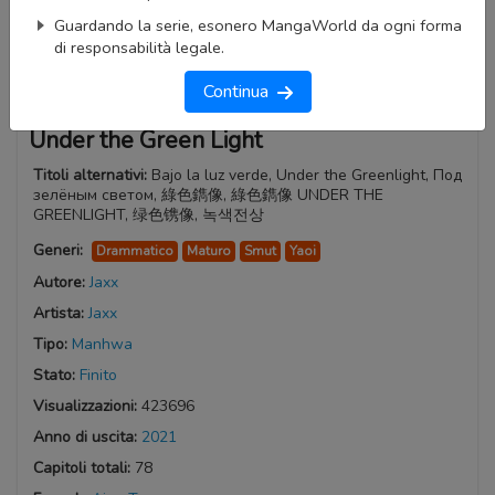
Guardando la serie, esonero MangaWorld da ogni forma
di responsabilità legale.
Continua
Under the Green Light
Titoli alternativi:
Bajo la luz verde, Under the Greenlight, Под
зелёным светом, 綠色鐫像, 綠色鐫像 UNDER THE
GREENLIGHT, 绿色镌像, 녹색전상
Generi:
Drammatico
Maturo
Smut
Yaoi
Autore:
Jaxx
Artista:
Jaxx
Tipo:
Manhwa
Stato:
Finito
Visualizzazioni:
423696
Anno di uscita:
2021
Capitoli totali:
78