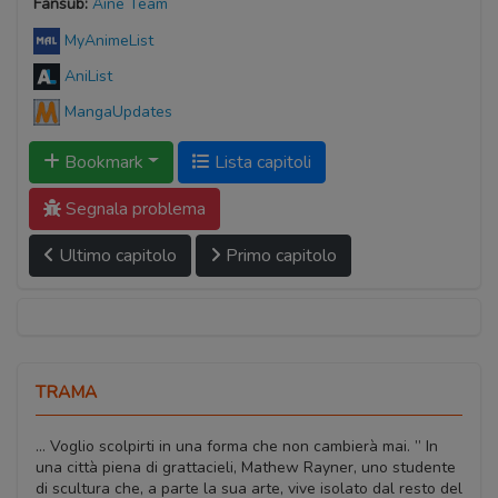
Fansub:
Aine Team
MyAnimeList
AniList
MangaUpdates
Bookmark
Lista capitoli
Segnala problema
Ultimo capitolo
Primo capitolo
TRAMA
… Voglio scolpirti in una forma che non cambierà mai. ” In
una città piena di grattacieli, Mathew Rayner, uno studente
di scultura che, a parte la sua arte, vive isolato dal resto del