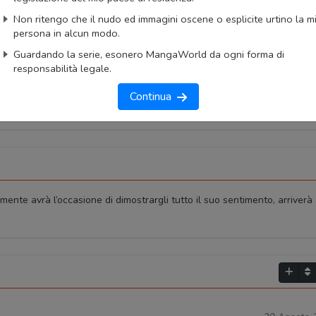
imo capitolo
Primo capitolo
Non ritengo che il nudo ed immagini oscene o esplicite urtino la m
persona in alcun modo.
Guardando la serie, esonero MangaWorld da ogni forma di
responsabilità legale.
Continua
ente avrà l’occasione di dimostrargli tutto il suo sentimento, arriverà