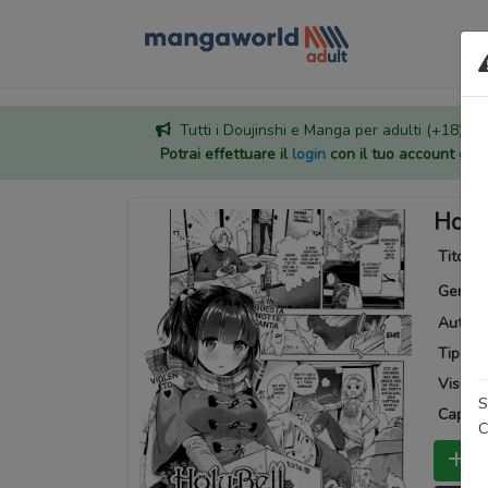
Tutti i Doujinshi e Manga per adulti (+18) sono
Potrai effettuare il
login
con il tuo account di
Holy
Titoli a
Generi
Autore
Tipo:
O
Visuali
S
Capitoli
C
Bo