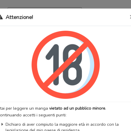
Archivio
Bookma
Attenzione!
 stati trasferiti sul nostro nuovo sito (
mangaworldadult.net
); invece,
 MangaWorld
perchè
tutti i dati sono condivisi
tra i due siti,
quindi non pe
Bell
lternativi:
Holy Bell
:
Adulti
Hentai
:
Suzuki Akoni
Artista:
Suzuki Akoni
neshot
Stato:
Finito
zzazioni:
47071
Anno di uscita:
2016
tai per leggere un manga
vietato ad un pubblico minore
.
 totali:
1
Fansub:
Aine Team
ontinuando accetti i seguenti punti:
okmark
Lista capitoli
Segnala problema
Dichiaro di aver compiuto la maggiore età in accordo con la
legislazione del mio paese di residenza.