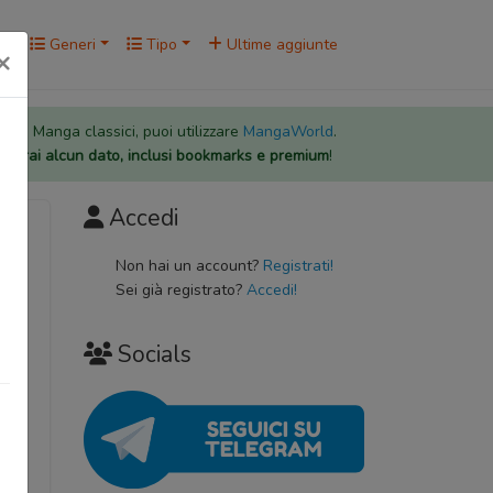
rk
Generi
Tipo
Ultime aggiunte
×
 per i Manga classici, puoi utilizzare
MangaWorld
.
rderai alcun dato, inclusi bookmarks e premium
!
Accedi
Non hai un account?
Registrati!
Sei già registrato?
Accedi!
Socials