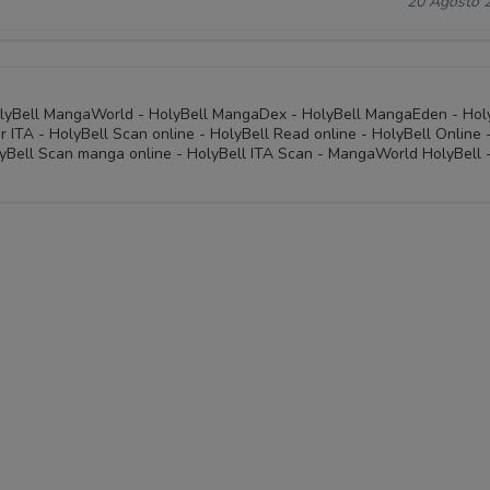
20 Agosto 
olyBell MangaWorld - HolyBell MangaDex - HolyBell MangaEden - Hol
r ITA - HolyBell Scan online - HolyBell Read online - HolyBell Online 
yBell Scan manga online - HolyBell ITA Scan - MangaWorld HolyBell 