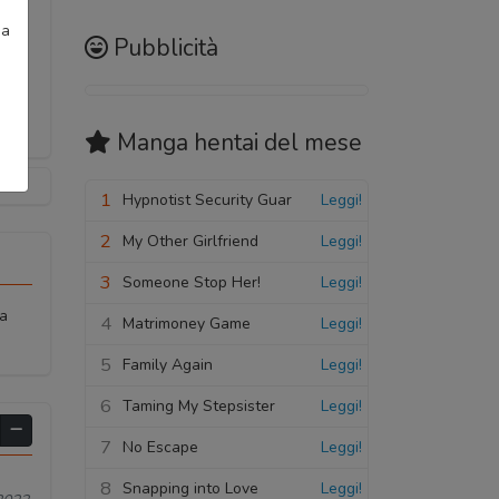
ia
Pubblicità
Manga hentai
del mese
1
Hypnotist Security Guar
Leggi!
2
My Other Girlfriend
Leggi!
3
Someone Stop Her!
Leggi!
 a
4
Matrimoney Game
Leggi!
5
Family Again
Leggi!
6
Taming My Stepsister
Leggi!
7
No Escape
Leggi!
8
Snapping into Love
Leggi!