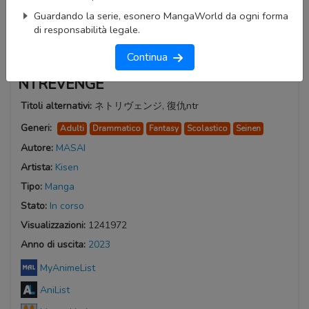
Guardando la serie, esonero MangaWorld da ogni forma
di responsabilità legale.
Continua
NTREVENGE
Titoli alternativi:
ネトリヴェンジ, 復仇ntr
Generi:
Adulti
Drammatico
Fantasy
Scolastico
Seinen
Autore:
MASAI
Artista:
Kisen
Tipo:
Manga
Stato:
In corso
Visualizzazioni:
1241972
Anno di uscita:
2023
MyAnimeList
AniList