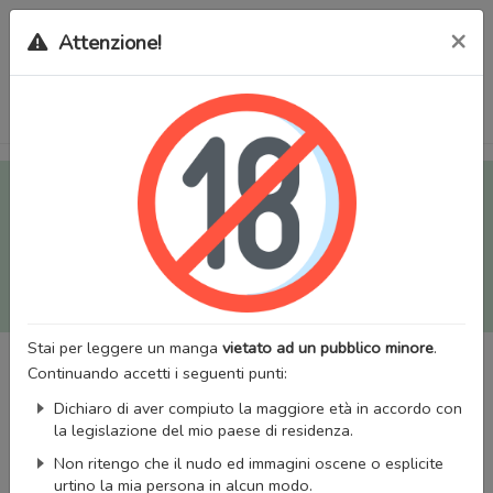
×
Attenzione!
Tutti i Doujinshi e Manga per adulti (+18) sono stati trasferiti
sul nostro nuovo sito (
mangaworldadult.net
); invece, per i
Manga classici, puoi utilizzare
MangaWorld
.
Potrai effettuare il
login
con il tuo account di MangaWorld
perchè
tutti i dati sono condivisi
tra i due siti,
quindi non
perderai alcun dato, inclusi bookmarks e premium
!
Stai per leggere un manga
vietato ad un pubblico minore
.
Continuando accetti i seguenti punti:
Dichiaro di aver compiuto la maggiore età in accordo con
la legislazione del mio paese di residenza.
Non ritengo che il nudo ed immagini oscene o esplicite
urtino la mia persona in alcun modo.