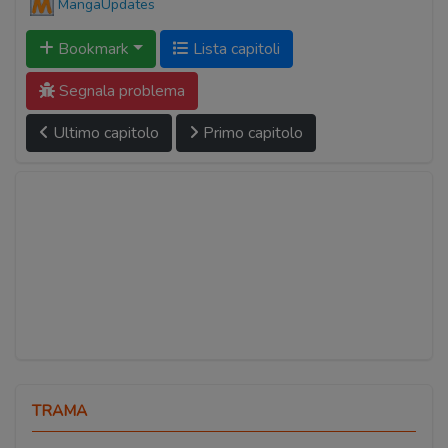
MangaUpdates
Bookmark
Lista capitoli
Segnala problema
Ultimo capitolo
Primo capitolo
TRAMA