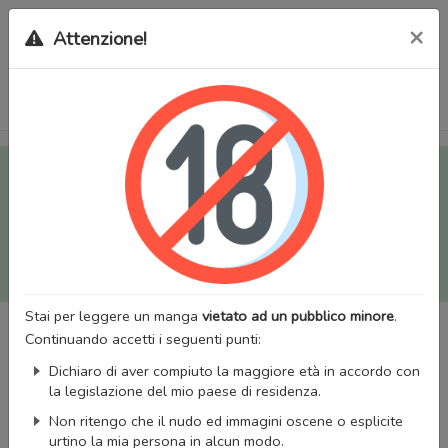
×
Attenzione!
Tutti i Doujinshi e Manga per adulti (+18) sono stati trasferiti
sul nostro nuovo sito (
mangaworldadult.net
); invece, per i
Manga classici, puoi utilizzare
MangaWorld
.
Potrai effettuare il
login
con il tuo account di MangaWorld
perchè
tutti i dati sono condivisi
tra i due siti,
quindi non
perderai alcun dato, inclusi bookmarks e premium
!
Stai per leggere un manga
vietato ad un pubblico minore
.
Continuando accetti i seguenti punti:
Dichiaro di aver compiuto la maggiore età in accordo con
la legislazione del mio paese di residenza.
Non ritengo che il nudo ed immagini oscene o esplicite
urtino la mia persona in alcun modo.