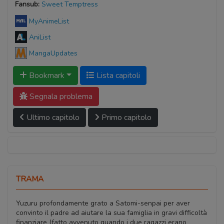
Fansub:
Sweet Temptress
MyAnimeList
AniList
MangaUpdates
Bookmark
Lista capitoli
Segnala problema
Ultimo capitolo
Primo capitolo
TRAMA
Yuzuru profondamente grato a Satomi-senpai per aver
convinto il padre ad aiutare la sua famiglia in gravi difficoltà
finanziare (fatto avvenuto quando i due ragazzi erano