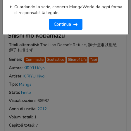
Guardando la serie, esonero MangaWorld da ogni forma
di responsabilità legale.
Continua
Shishi mo Kobamazu
Titoli alternativi:
The Lion Doesn't Refuse, 狮子也难以拒绝,
獅子も拒まず
Generi:
Commedia
Scolastico
Slice of Life
Yaoi
Autore:
KIRIYU Kiyoi
Artista:
KIRIYU Kiyoi
Tipo:
Manga
Stato:
Finito
Visualizzazioni:
66987
Anno di uscita:
2012
Volumi totali:
1
Capitoli totali:
7