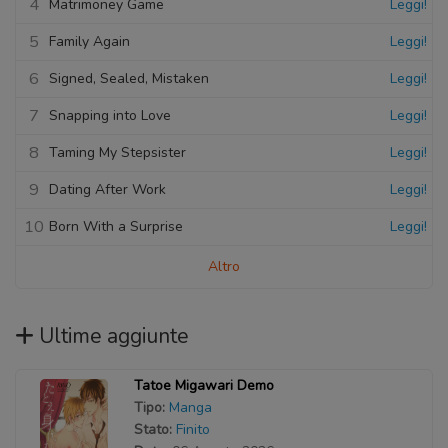
4
Matrimoney Game
Leggi!
5
Family Again
Leggi!
6
Signed, Sealed, Mistaken
Leggi!
7
Snapping into Love
Leggi!
8
Taming My Stepsister
Leggi!
9
Dating After Work
Leggi!
10
Born With a Surprise
Leggi!
Altro
Ultime aggiunte
Tatoe Migawari Demo
Tipo:
Manga
Stato:
Finito