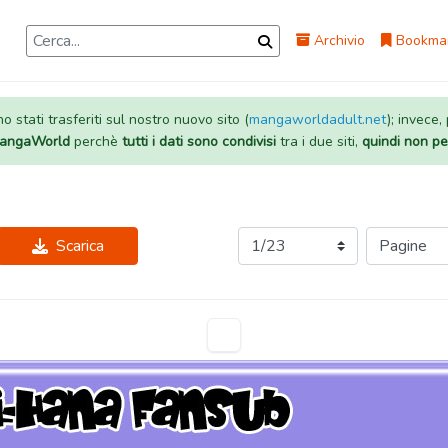
Archivio
Bookma
 stati trasferiti sul nostro nuovo sito (
mangaworldadult.net
); invece,
 MangaWorld
perchè
tutti i dati sono condivisi
tra i due siti,
quindi non pe
Scarica