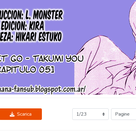
Scarica