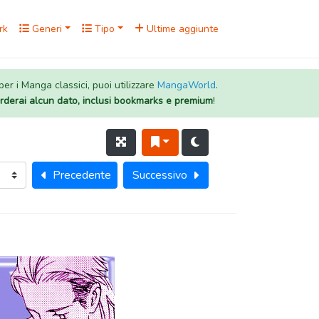
rk
Generi
Tipo
Ultime aggiunte
 per i Manga classici, puoi utilizzare
MangaWorld
.
rderai alcun dato, inclusi bookmarks e premium
!
Precedente
Successivo