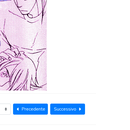
Precedente
Successivo