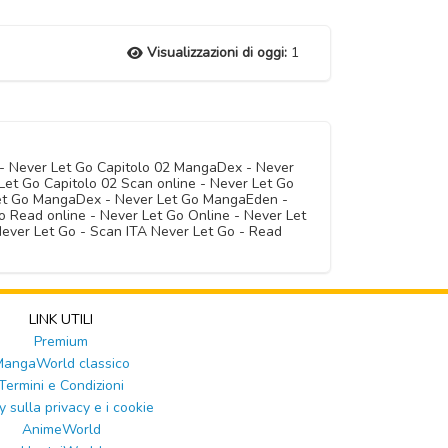
Visualizzazioni di oggi:
1
 - Never Let Go Capitolo 02 MangaDex - Never
Let Go Capitolo 02 Scan online - Never Let Go
Let Go MangaDex - Never Let Go MangaEden -
o Read online - Never Let Go Online - Never Let
ever Let Go - Scan ITA Never Let Go - Read
LINK UTILI
Premium
angaWorld classico
Termini e Condizioni
y sulla privacy e i cookie
AnimeWorld