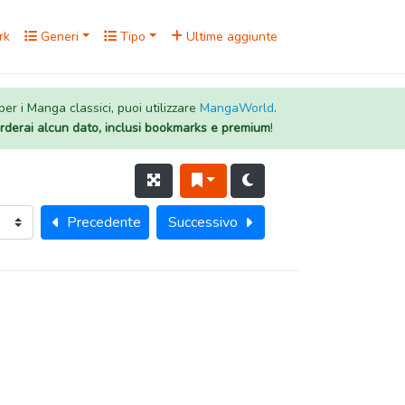
rk
Generi
Tipo
Ultime aggiunte
 per i Manga classici, puoi utilizzare
MangaWorld
.
rderai alcun dato, inclusi bookmarks e premium
!
Precedente
Successivo