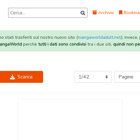
Archivio
Bookma
 stati trasferiti sul nostro nuovo sito (
mangaworldadult.net
); invece,
 MangaWorld
perchè
tutti i dati sono condivisi
tra i due siti,
quindi non pe
Scarica