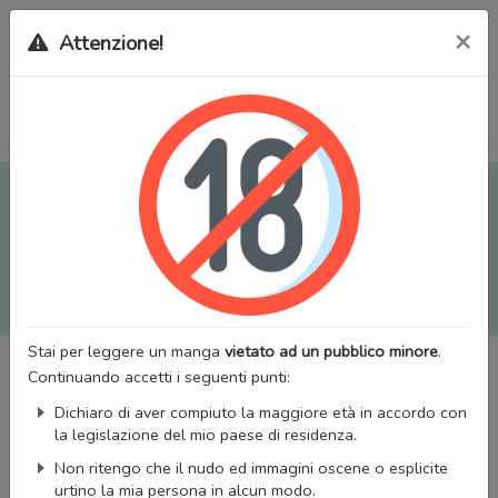
×
Attenzione!
Tutti i Doujinshi e Manga per adulti (+18) sono stati trasferiti
sul nostro nuovo sito (
mangaworldadult.net
); invece, per i
Manga classici, puoi utilizzare
MangaWorld
.
Potrai effettuare il
login
con il tuo account di MangaWorld
perchè
tutti i dati sono condivisi
tra i due siti,
quindi non
perderai alcun dato, inclusi bookmarks e premium
!
Stai per leggere un manga
vietato ad un pubblico minore
.
Continuando accetti i seguenti punti:
Dichiaro di aver compiuto la maggiore età in accordo con
la legislazione del mio paese di residenza.
Non ritengo che il nudo ed immagini oscene o esplicite
urtino la mia persona in alcun modo.