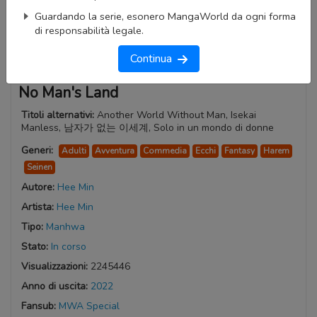
Guardando la serie, esonero MangaWorld da ogni forma
di responsabilità legale.
Continua
No Man's Land
Titoli alternativi:
Another World Without Man, Isekai
Manless, 남자가 없는 이세계, Solo in un mondo di donne
Generi:
Adulti
Avventura
Commedia
Ecchi
Fantasy
Harem
Seinen
Autore:
Hee Min
Artista:
Hee Min
Tipo:
Manhwa
Stato:
In corso
Visualizzazioni:
2245446
Anno di uscita:
2022
Fansub:
MWA Special