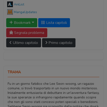
AniList
MangaUpdates
Bookmark
Lista capitoli
Segnala problema
Ultimo capitolo
Primo capitolo
TRAMA
Fu in un giorno fatidico che Lee Seon-woong, un ragazzo
comune, si trovò trasportato in un nuovo mondo misterioso.
Inizialmente entusiasta di debuttare in un'avventura fantasy,
le sue speranze si infrangono rapidamente quando scopre
che non gli sono stati concessi poteri speciali o benedizioni.
Sebbene Seon-woong sia sconvolto dalla notizia che dovrà