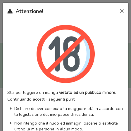
×
Attenzione!
Tutti i Doujinshi e Manga per adulti (+18) sono stati trasferiti
sul nostro nuovo sito (
mangaworldadult.net
); invece, per i
Manga classici, puoi utilizzare
MangaWorld
.
Potrai effettuare il
login
con il tuo account di MangaWorld
perchè
tutti i dati sono condivisi
tra i due siti,
quindi non
perderai alcun dato, inclusi bookmarks e premium
!
Stai per leggere un manga
vietato ad un pubblico minore
.
Continuando accetti i seguenti punti:
Dichiaro di aver compiuto la maggiore età in accordo con
la legislazione del mio paese di residenza.
Non ritengo che il nudo ed immagini oscene o esplicite
urtino la mia persona in alcun modo.