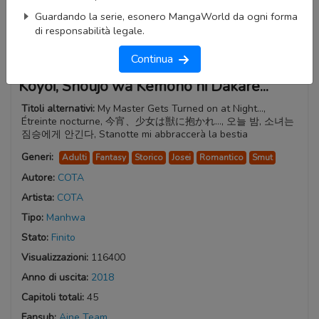
Guardando la serie, esonero MangaWorld da ogni forma
di responsabilità legale.
Continua
Koyoi, Shoujo wa Kemono ni Dakare...
Titoli alternativi:
My Master Gets Turned on at Night...,
Étreinte nocturne, 今宵、少女は獣に抱かれ…, 오늘 밤, 소녀는
짐승에게 안긴다, Stanotte mi abbraccerà la bestia
Generi:
Adulti
Fantasy
Storico
Josei
Romantico
Smut
Autore:
COTA
Artista:
COTA
Tipo:
Manhwa
Stato:
Finito
Visualizzazioni:
116400
Anno di uscita:
2018
Capitoli totali:
45
Fansub:
Aine Team