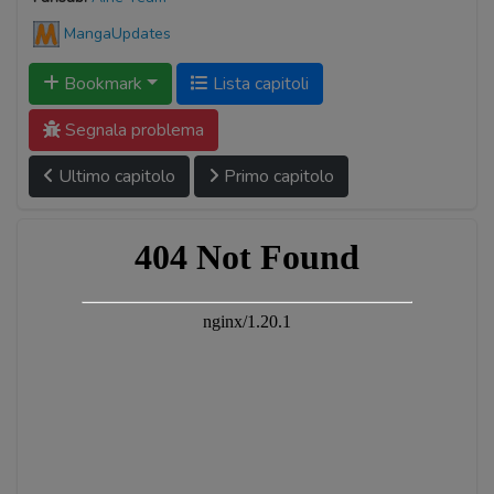
MangaUpdates
Bookmark
Lista capitoli
Segnala problema
Ultimo capitolo
Primo capitolo