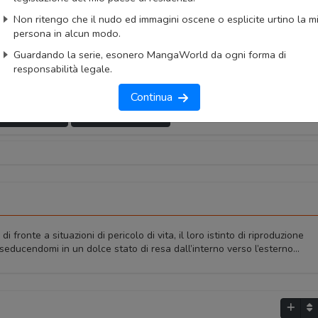
totali:
1
Capitoli totali:
9
Non ritengo che il nudo ed immagini oscene o esplicite urtino la m
:
Aine Team
persona in alcun modo.
ngaUpdates
Guardando la serie, esonero MangaWorld da ogni forma di
responsabilità legale.
okmark
Lista capitoli
Segnala problema
Continua
imo capitolo
Primo capitolo
 fronte a situazioni di pericolo di vita, il loro istinto di riproduzione
seducendomi in un dolce stato di resa dall’interno verso l’esterno…