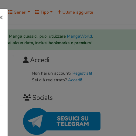
rk
Generi
Tipo
Ultime aggiunte
×
 per i Manga classici, puoi utilizzare
MangaWorld
.
rderai alcun dato, inclusi bookmarks e premium
!
Accedi
Non hai un account?
Registrati!
Sei già registrato?
Accedi!
wo
が理性
Socials