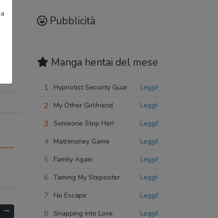
ia
Pubblicità
Manga hentai
del mese
1
Hypnotist Security Guar
Leggi!
2
My Other Girlfriend
Leggi!
3
Someone Stop Her!
Leggi!
4
Matrimoney Game
Leggi!
5
Family Again
Leggi!
6
Taming My Stepsister
Leggi!
7
No Escape
Leggi!
8
Snapping into Love
Leggi!