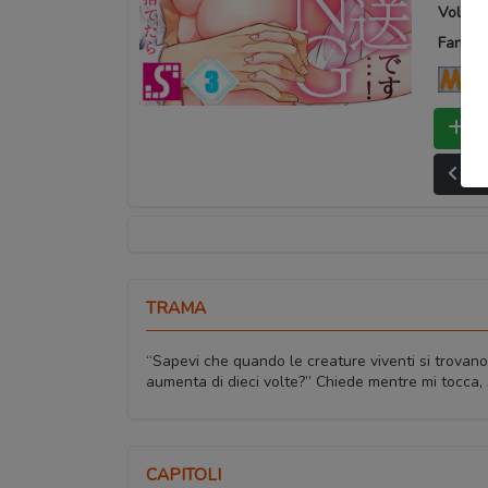
Volumi 
Fansub
Ma
Bo
Ult
TRAMA
“Sapevi che quando le creature viventi si trovano di
aumenta di dieci volte?” Chiede mentre mi tocca, 
CAPITOLI