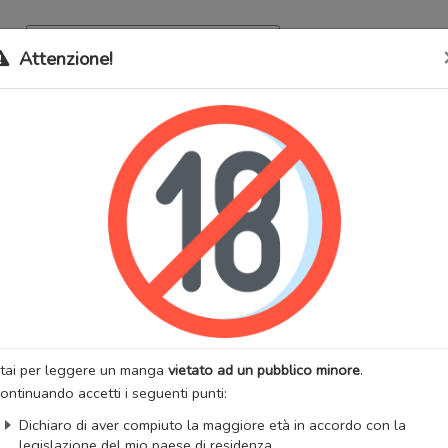
Archivio
Bookma
Attenzione!
 stati trasferiti sul nostro nuovo sito (
mangaworldadult.net
); invece,
 MangaWorld
perchè
tutti i dati sono condivisi
tra i due siti,
quindi non pe
 Osugao, Housou NG Desu…! - Do Kensen
ncer ga Risei o Sutetara
lternativi:
Khuôn Mặt Nam Được Phát Sóng, Sono Osugao, Housou NG
, Sono Osugao, Housou NG Desu…! - Do Kensen Announcer ga Risei 
tara, Too Hot for TV!!, そのオス顔､放送NGです…!～ド健全アナウンサー
たら
:
Josei
Romantico
Smut
tai per leggere un manga
vietato ad un pubblico minore
.
:
AIZAWA Miki
Artista:
AIZAWA Miki
ontinuando accetti i seguenti punti:
anga
Stato:
Finito
Dichiaro di aver compiuto la maggiore età in accordo con la
zzazioni:
21464
Anno di uscita:
2019
legislazione del mio paese di residenza.