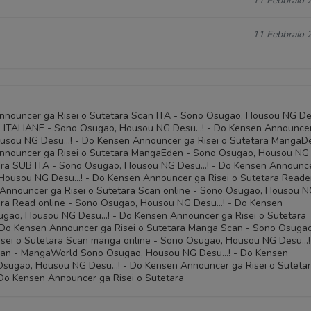
11 Febbraio 
11 Febbraio 
nouncer ga Risei o Sutetara Scan ITA - Sono Osugao, Housou NG De
an ITALIANE - Sono Osugao, Housou NG Desu…! - Do Kensen Announce
ousou NG Desu…! - Do Kensen Announcer ga Risei o Sutetara MangaD
nnouncer ga Risei o Sutetara MangaEden - Sono Osugao, Housou NG
tara SUB ITA - Sono Osugao, Housou NG Desu…! - Do Kensen Announc
, Housou NG Desu…! - Do Kensen Announcer ga Risei o Sutetara Reade
Announcer ga Risei o Sutetara Scan online - Sono Osugao, Housou 
ara Read online - Sono Osugao, Housou NG Desu…! - Do Kensen
sugao, Housou NG Desu…! - Do Kensen Announcer ga Risei o Sutetara
Do Kensen Announcer ga Risei o Sutetara Manga Scan - Sono Osugao
sei o Sutetara Scan manga online - Sono Osugao, Housou NG Desu…!
Scan - MangaWorld Sono Osugao, Housou NG Desu…! - Do Kensen
 Osugao, Housou NG Desu…! - Do Kensen Announcer ga Risei o Sutetar
o Kensen Announcer ga Risei o Sutetara