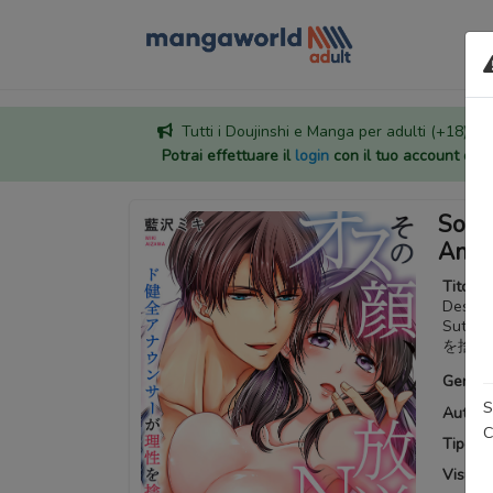
Tutti i Doujinshi e Manga per adulti (+18) sono
Potrai effettuare il
login
con il tuo account di
Sono
Annou
Titoli a
Desu…!
Sute
を捨て
Generi
S
Autore
C
Tipo:
M
Visuali