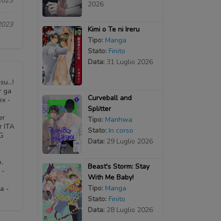
2023
2026
2023
Kimi o Te ni Ireru
Tipo:
Manga
Stato:
Finito
Data:
31 Luglio 2026
su…!
r ga
Curveball and
ex -
Splitter
er
Tipo:
Manhwa
r ITA
Stato:
In corso
NG
Data:
29 Luglio 2026
,
Beast's Storm: Stay
 -
With Me Baby!
Tipo:
Manga
a -
Stato:
Finito
Data:
28 Luglio 2026