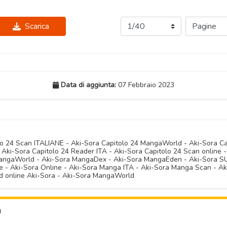
Scarica
Data di aggiunta:
07 Febbraio 2023
olo 24 Scan ITALIANE - Aki-Sora Capitolo 24 MangaWorld - Aki-Sora C
 Aki-Sora Capitolo 24 Reader ITA - Aki-Sora Capitolo 24 Scan online -
angaWorld - Aki-Sora MangaDex - Aki-Sora MangaEden - Aki-Sora SUB
ne - Aki-Sora Online - Aki-Sora Manga ITA - Aki-Sora Manga Scan - A
d online Aki-Sora - Aki-Sora MangaWorld
U