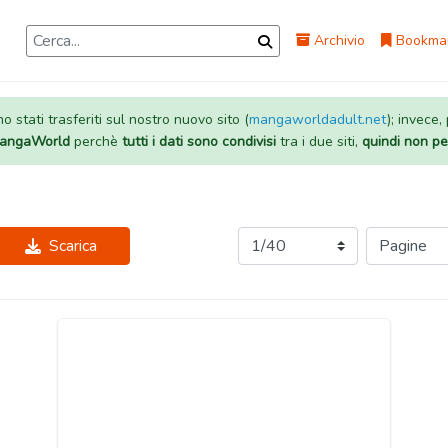
Archivio
Bookma
 stati trasferiti sul nostro nuovo sito (
mangaworldadult.net
); invece,
 MangaWorld
perchè
tutti i dati sono condivisi
tra i due siti,
quindi non pe
Scarica