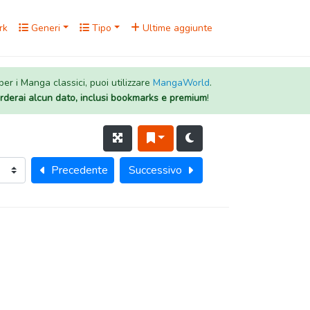
rk
Generi
Tipo
Ultime aggiunte
 per i Manga classici, puoi utilizzare
MangaWorld
.
rderai alcun dato, inclusi bookmarks e premium
!
Precedente
Successivo