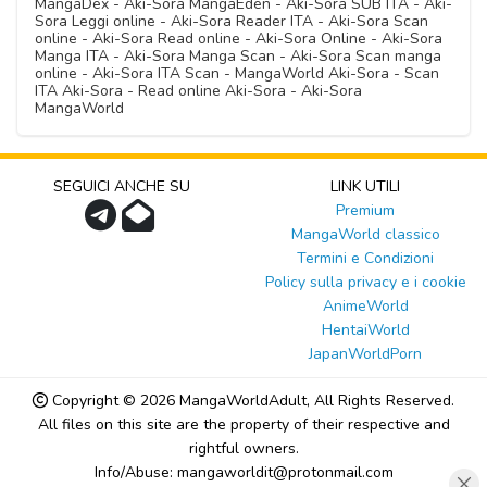
MangaDex - Aki-Sora MangaEden - Aki-Sora SUB ITA - Aki-
Sora Leggi online - Aki-Sora Reader ITA - Aki-Sora Scan
online - Aki-Sora Read online - Aki-Sora Online - Aki-Sora
Manga ITA - Aki-Sora Manga Scan - Aki-Sora Scan manga
online - Aki-Sora ITA Scan - MangaWorld Aki-Sora - Scan
ITA Aki-Sora - Read online Aki-Sora - Aki-Sora
MangaWorld
SEGUICI ANCHE SU
LINK UTILI
Premium
MangaWorld classico
Termini e Condizioni
Policy sulla privacy e i cookie
AnimeWorld
HentaiWorld
JapanWorldPorn
Copyright © 2026
MangaWorldAdult
, All Rights Reserved.
All files on this site are the property of their respective and
rightful owners.
Info/Abuse: mangaworldit@protonmail.com