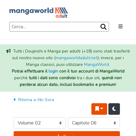
Tutti i Doujinshi e Manga per adulti (+18) sono stati trasferiti
sul nostro nuovo sito (
mangaworldadult.net
); invece, per i
Manga classici, puoi utilizzare
MangaWorld
.
Potrai effettuare il
login
con il tuo account di MangaWorld
perchè
tutti i dati sono condivisi
tra i due siti,
quindi non
perderai alcun dato, inclusi bookmarks e premium
!
Ritorna a
Aki-Sora