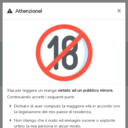
×
Attenzione!
Tutti i Doujinshi e Manga per adulti (+18) sono stati trasferiti
sul nostro nuovo sito (
mangaworldadult.net
); invece, per i
Manga classici, puoi utilizzare
MangaWorld
.
Potrai effettuare il
login
con il tuo account di MangaWorld
perchè
tutti i dati sono condivisi
tra i due siti,
quindi non
perderai alcun dato, inclusi bookmarks e premium
!
Stai per leggere un manga
vietato ad un pubblico minore
.
Continuando accetti i seguenti punti:
Dichiaro di aver compiuto la maggiore età in accordo con
la legislazione del mio paese di residenza.
Non ritengo che il nudo ed immagini oscene o esplicite
urtino la mia persona in alcun modo.