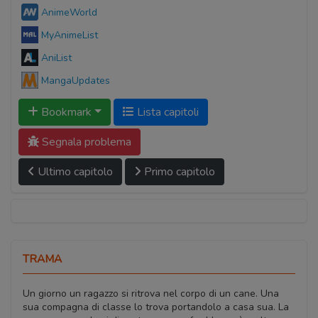
AnimeWorld
MyAnimeList
AniList
MangaUpdates
Bookmark
Lista capitoli
Segnala problema
Ultimo capitolo
Primo capitolo
TRAMA
Un giorno un ragazzo si ritrova nel corpo di un cane. Una
sua compagna di classe lo trova portandolo a casa sua. La