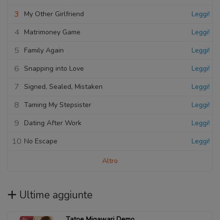
3
My Other Girlfriend
Leggi!
4
Matrimoney Game
Leggi!
5
Family Again
Leggi!
6
Snapping into Love
Leggi!
7
Signed, Sealed, Mistaken
Leggi!
8
Taming My Stepsister
Leggi!
9
Dating After Work
Leggi!
10
No Escape
Leggi!
Altro
Ultime aggiunte
Tatoe Migawari Demo