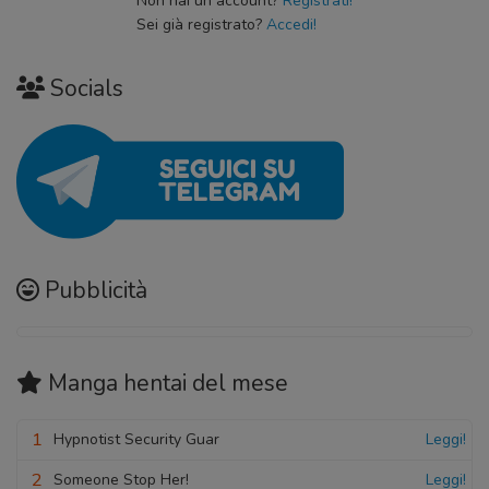
Non hai un account?
Registrati!
Capitolo 11
10 Febbraio 2023
Sei già registrato?
Accedi!
03 Marzo 2023
Capitolo 04
Capitolo 10
Socials
08 Febbraio 2023
28 Febbraio 2023
Capitolo 03
06 Febbraio 2023
Capitolo 02
04 Febbraio 2023
Pubblicità
Capitolo 01
02 Febbraio 2023
Manga hentai
del mese
1
Hypnotist Security Guar
Leggi!
2
Someone Stop Her!
Leggi!