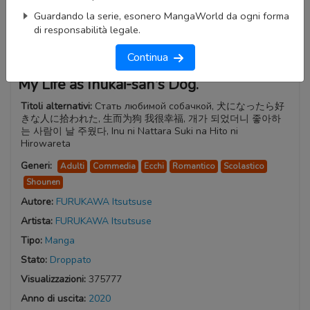
Guardando la serie, esonero MangaWorld da ogni forma
di responsabilità legale.
Continua
My Life as Inukai-san's Dog.
Titoli alternativi:
Стать любимой собачкой, 犬になったら好
きな人に拾われた, 生而为狗 我很幸福, 개가 되었더니 좋아하
는 사람이 날 주웠다, Inu ni Nattara Suki na Hito ni
Hirowareta
Generi:
Adulti
Commedia
Ecchi
Romantico
Scolastico
Shounen
Autore:
FURUKAWA Itsutsuse
Artista:
FURUKAWA Itsutsuse
Tipo:
Manga
Stato:
Droppato
Visualizzazioni:
375777
Anno di uscita:
2020