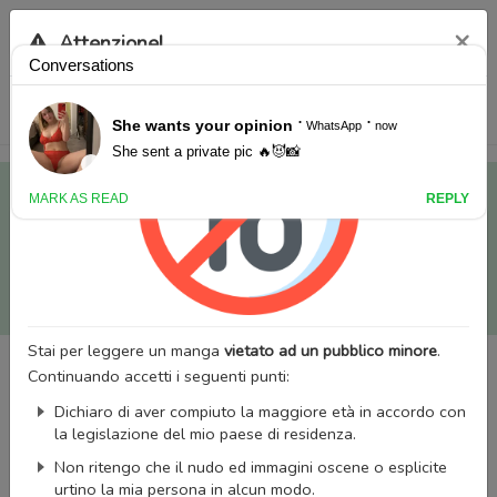
×
Attenzione!
Tutti i Doujinshi e Manga per adulti (+18) sono stati trasferiti
sul nostro nuovo sito (
mangaworldadult.net
); invece, per i
Manga classici, puoi utilizzare
MangaWorld
.
Potrai effettuare il
login
con il tuo account di MangaWorld
perchè
tutti i dati sono condivisi
tra i due siti,
quindi non
perderai alcun dato, inclusi bookmarks e premium
!
Stai per leggere un manga
vietato ad un pubblico minore
.
Continuando accetti i seguenti punti:
Dichiaro di aver compiuto la maggiore età in accordo con
la legislazione del mio paese di residenza.
Non ritengo che il nudo ed immagini oscene o esplicite
urtino la mia persona in alcun modo.