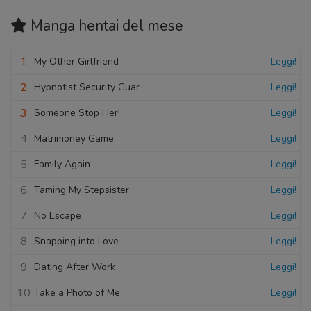
Manga hentai
del mese
1
My Other Girlfriend
Leggi!
2
Hypnotist Security Guar
Leggi!
3
Someone Stop Her!
Leggi!
4
Matrimoney Game
Leggi!
5
Family Again
Leggi!
6
Taming My Stepsister
Leggi!
7
No Escape
Leggi!
8
Snapping into Love
Leggi!
9
Dating After Work
Leggi!
10
Take a Photo of Me
Leggi!