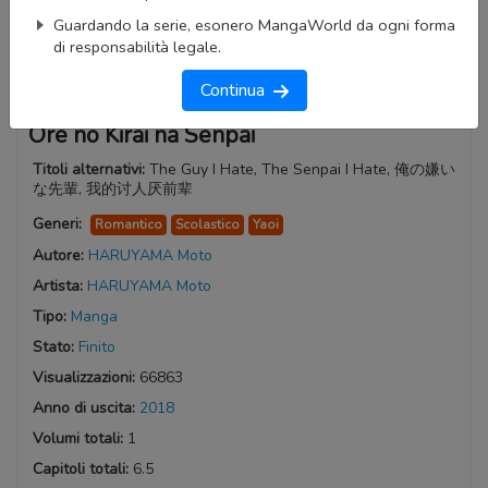
Guardando la serie, esonero MangaWorld da ogni forma
di responsabilità legale.
Continua
Ore no Kirai na Senpai
Titoli alternativi:
The Guy I Hate, The Senpai I Hate, 俺の嫌い
な先輩, 我的讨人厌前辈
Generi:
Romantico
Scolastico
Yaoi
Autore:
HARUYAMA Moto
Artista:
HARUYAMA Moto
Tipo:
Manga
Stato:
Finito
Visualizzazioni:
66863
Anno di uscita:
2018
Volumi totali:
1
Capitoli totali:
6.5