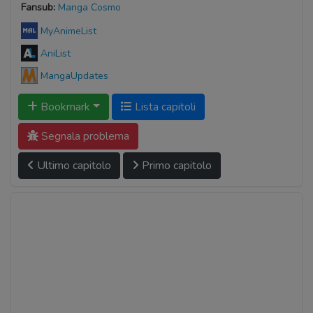
Fansub:
Manga Cosmo
MyAnimeList
AniList
MangaUpdates
Bookmark
Lista capitoli
Segnala problema
Ultimo capitolo
Primo capitolo