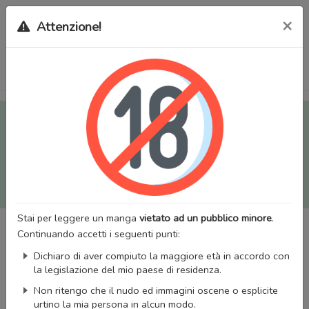
×
Attenzione!
Tutti i Doujinshi e Manga per adulti (+18) sono stati trasferiti
sul nostro nuovo sito (
mangaworldadult.net
); invece, per i
Manga classici, puoi utilizzare
MangaWorld
.
Potrai effettuare il
login
con il tuo account di MangaWorld
perchè
tutti i dati sono condivisi
tra i due siti,
quindi non
perderai alcun dato, inclusi bookmarks e premium
!
Stai per leggere un manga
vietato ad un pubblico minore
.
Continuando accetti i seguenti punti:
Dichiaro di aver compiuto la maggiore età in accordo con
la legislazione del mio paese di residenza.
Non ritengo che il nudo ed immagini oscene o esplicite
urtino la mia persona in alcun modo.