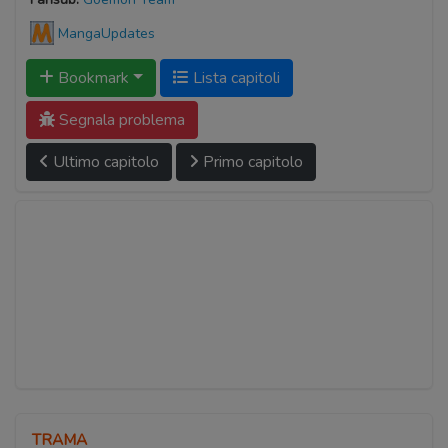
MangaUpdates
Bookmark
Lista capitoli
Segnala problema
Ultimo capitolo
Primo capitolo
TRAMA