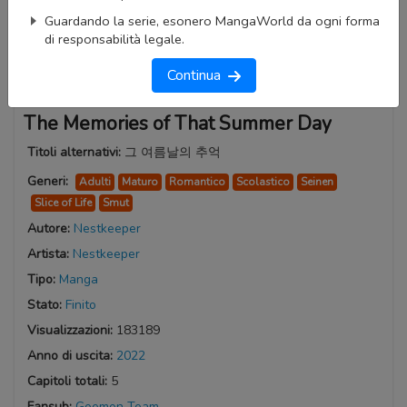
Guardando la serie, esonero MangaWorld da ogni forma
di responsabilità legale.
Continua
The Memories of That Summer Day
Titoli alternativi:
그 여름날의 추억
Generi:
Adulti
Maturo
Romantico
Scolastico
Seinen
Slice of Life
Smut
Autore:
Nestkeeper
Artista:
Nestkeeper
Tipo:
Manga
Stato:
Finito
Visualizzazioni:
183189
Anno di uscita:
2022
Capitoli totali:
5
Fansub:
Goemon Team