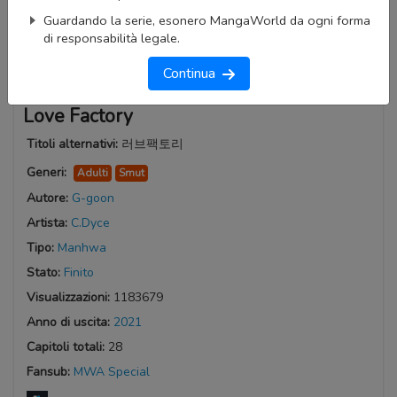
Guardando la serie, esonero MangaWorld da ogni forma
di responsabilità legale.
Continua
Love Factory
Titoli alternativi:
러브팩토리
Generi:
Adulti
Smut
Autore:
G-goon
Artista:
C.Dyce
Tipo:
Manhwa
Stato:
Finito
Visualizzazioni:
1183679
Anno di uscita:
2021
Capitoli totali:
28
Fansub:
MWA Special