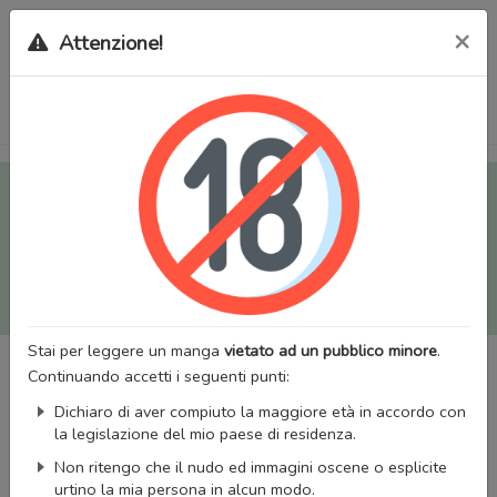
×
Attenzione!
Tutti i Doujinshi e Manga per adulti (+18) sono stati trasferiti
sul nostro nuovo sito (
mangaworldadult.net
); invece, per i
Manga classici, puoi utilizzare
MangaWorld
.
Potrai effettuare il
login
con il tuo account di MangaWorld
perchè
tutti i dati sono condivisi
tra i due siti,
quindi non
perderai alcun dato, inclusi bookmarks e premium
!
Stai per leggere un manga
vietato ad un pubblico minore
.
Continuando accetti i seguenti punti:
Dichiaro di aver compiuto la maggiore età in accordo con
la legislazione del mio paese di residenza.
Non ritengo che il nudo ed immagini oscene o esplicite
urtino la mia persona in alcun modo.