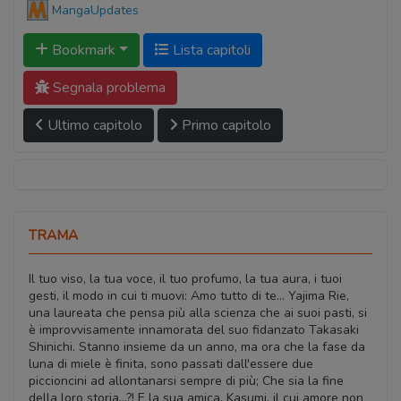
MangaUpdates
Bookmark
Lista capitoli
Segnala problema
Ultimo capitolo
Primo capitolo
TRAMA
Il tuo viso, la tua voce, il tuo profumo, la tua aura, i tuoi
gesti, il modo in cui ti muovi: Amo tutto di te... Yajima Rie,
una laureata che pensa più alla scienza che ai suoi pasti, si
è improvvisamente innamorata del suo fidanzato Takasaki
Shinichi. Stanno insieme da un anno, ma ora che la fase da
luna di miele è finita, sono passati dall'essere due
piccioncini ad allontanarsi sempre di più; Che sia la fine
della loro storia...?! E la sua amica, Kasumi, il cui amore non