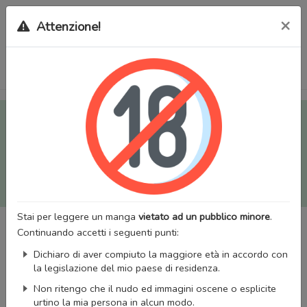
×
Attenzione!
Tutti i Doujinshi e Manga per adulti (+18) sono stati trasferiti
sul nostro nuovo sito (
mangaworldadult.net
); invece, per i
Manga classici, puoi utilizzare
MangaWorld
.
Potrai effettuare il
login
con il tuo account di MangaWorld
perchè
tutti i dati sono condivisi
tra i due siti,
quindi non
perderai alcun dato, inclusi bookmarks e premium
!
Stai per leggere un manga
vietato ad un pubblico minore
.
Continuando accetti i seguenti punti:
Dichiaro di aver compiuto la maggiore età in accordo con
la legislazione del mio paese di residenza.
Non ritengo che il nudo ed immagini oscene o esplicite
urtino la mia persona in alcun modo.