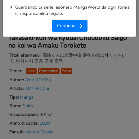
Guardando la serie, esonero MangaWorld da ogni forma
di responsabilità legale.
Continua
Takasaki-kun wa Kyuuai Chuudoku Saigo
no koi wa Amaku Torokete
Titoli alternativi:
高崎くんは求愛中毒 最後の恋は甘くとろけ
て, 타카사키 군은 구애 중독
Generi:
Josei
Romantico
Smut
Autore:
AMAIRO Chu
Artista:
AMAIRO Chu
Tipo:
Manga
Stato:
Finito
Visualizzazioni:
30157
Anno di uscita:
2020
Fansub:
Manga Cosmo