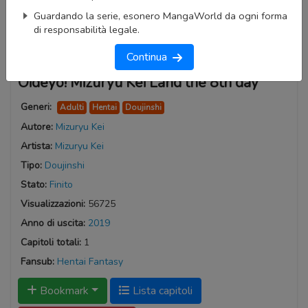
Guardando la serie, esonero MangaWorld da ogni forma
di responsabilità legale.
Continua
Oideyo! Mizuryu Kei Land the 8th day
Generi:
Adulti
Hentai
Doujinshi
Autore:
Mizuryu Kei
Artista:
Mizuryu Kei
Tipo:
Doujinshi
Stato:
Finito
Visualizzazioni:
56725
Anno di uscita:
2019
Capitoli totali:
1
Fansub:
Hentai Fantasy
Bookmark
Lista capitoli