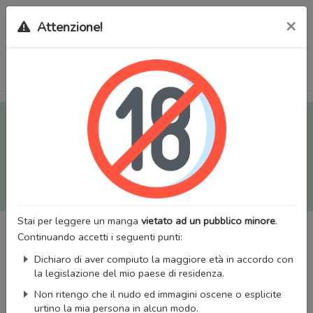
×
Attenzione!
Tutti i Doujinshi e Manga per adulti (+18) sono stati trasferiti
sul nostro nuovo sito (
mangaworldadult.net
); invece, per i
Manga classici, puoi utilizzare
MangaWorld
.
Potrai effettuare il
login
con il tuo account di MangaWorld
perchè
tutti i dati sono condivisi
tra i due siti,
quindi non
perderai alcun dato, inclusi bookmarks e premium
!
Stai per leggere un manga
vietato ad un pubblico minore
.
Continuando accetti i seguenti punti:
Dichiaro di aver compiuto la maggiore età in accordo con
la legislazione del mio paese di residenza.
Non ritengo che il nudo ed immagini oscene o esplicite
urtino la mia persona in alcun modo.