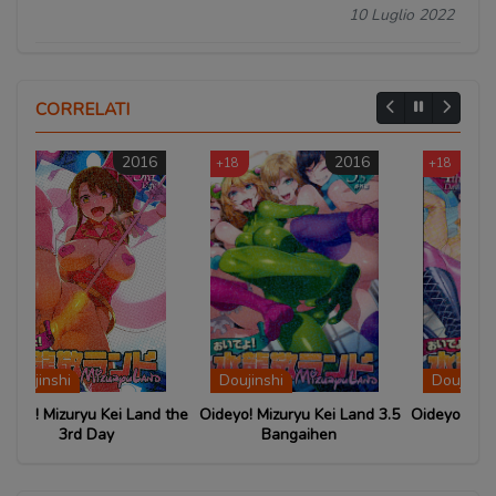
10 Luglio 2022
CORRELATI
16
2016
2014
+18
+18
Doujinshi
Doujinshi
and the
Oideyo! Mizuryu Kei Land 3.5
Oideyo! Mizuryu Kei Land the
Oi
Bangaihen
4th Day