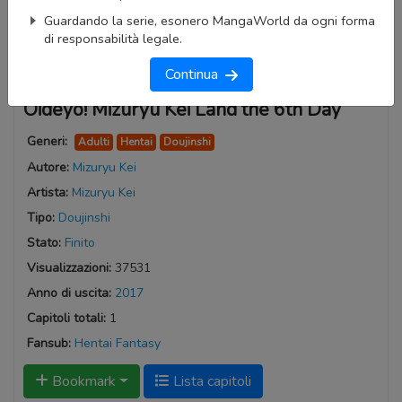
Guardando la serie, esonero MangaWorld da ogni forma
di responsabilità legale.
Continua
Oideyo! Mizuryu Kei Land the 6th Day
Generi:
Adulti
Hentai
Doujinshi
Autore:
Mizuryu Kei
Artista:
Mizuryu Kei
Tipo:
Doujinshi
Stato:
Finito
Visualizzazioni:
37531
Anno di uscita:
2017
Capitoli totali:
1
Fansub:
Hentai Fantasy
Bookmark
Lista capitoli