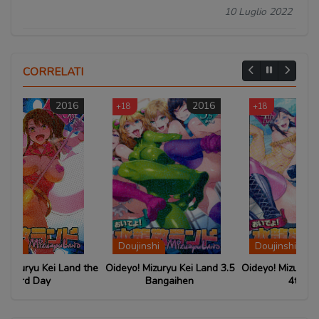
10 Luglio 2022
CORRELATI
2016
2014
+18
+18
+
Doujinshi
Doujinshi
D
d the
Oideyo! Mizuryu Kei Land 3.5
Oideyo! Mizuryu Kei Land the
Oide
Bangaihen
4th Day