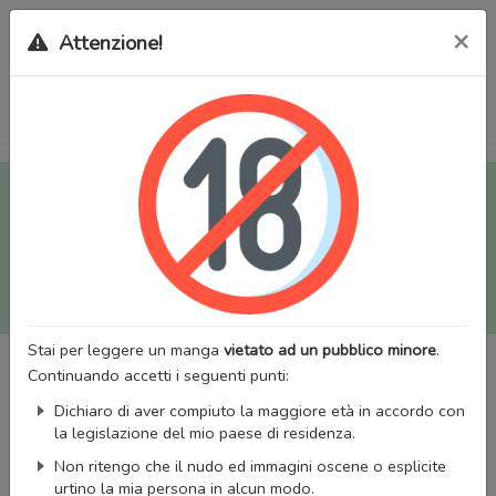
×
Attenzione!
Tutti i Doujinshi e Manga per adulti (+18) sono stati trasferiti
sul nostro nuovo sito (
mangaworldadult.net
); invece, per i
Manga classici, puoi utilizzare
MangaWorld
.
Potrai effettuare il
login
con il tuo account di MangaWorld
perchè
tutti i dati sono condivisi
tra i due siti,
quindi non
perderai alcun dato, inclusi bookmarks e premium
!
Stai per leggere un manga
vietato ad un pubblico minore
.
Continuando accetti i seguenti punti:
Dichiaro di aver compiuto la maggiore età in accordo con
la legislazione del mio paese di residenza.
Non ritengo che il nudo ed immagini oscene o esplicite
urtino la mia persona in alcun modo.