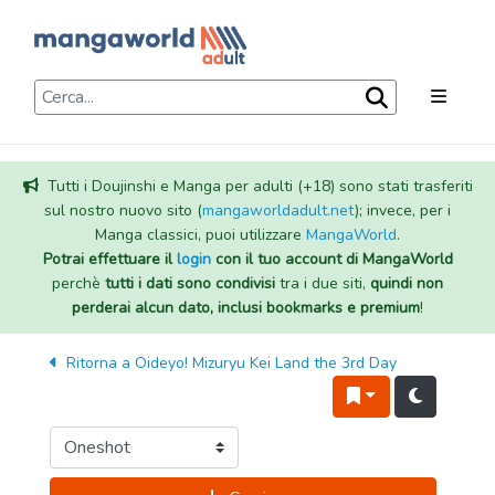
Tutti i Doujinshi e Manga per adulti (+18) sono stati trasferiti
sul nostro nuovo sito (
mangaworldadult.net
); invece, per i
Manga classici, puoi utilizzare
MangaWorld
.
Potrai effettuare il
login
con il tuo account di MangaWorld
perchè
tutti i dati sono condivisi
tra i due siti,
quindi non
perderai alcun dato, inclusi bookmarks e premium
!
Ritorna a
Oideyo! Mizuryu Kei Land the 3rd Day