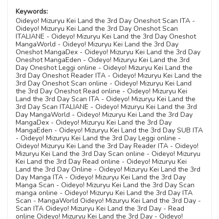
Keywords:
Oideyo! Mizuryu Kei Land the 3rd Day Oneshot Scan ITA -
Oideyo! Mizuryu Kei Land the 3rd Day Oneshot Scan
ITALIANE - Oideyo! Mizuryu Kei Land the 3rd Day Oneshot
MangaWorld - Oideyo! Mizuryu Kei Land the 3rd Day
Oneshot MangaDex - Oideyo! Mizuryu Kei Land the 3rd Day
Oneshot MangaEden - Oideyo! Mizuryu Kei Land the 3rd
Day Oneshot Leggi online - Oideyo! Mizuryu Kei Land the
3rd Day Oneshot Reader ITA - Oideyo! Mizuryu Kei Land the
3rd Day Oneshot Scan online - Oideyo! Mizuryu Kei Land
the 3rd Day Oneshot Read online - Oideyo! Mizuryu Kei
Land the 3rd Day Scan ITA - Oideyo! Mizuryu Kei Land the
3rd Day Scan ITALIANE - Oideyo! Mizuryu Kei Land the 3rd
Day MangaWorld - Oideyo! Mizuryu Kei Land the 3rd Day
MangaDex - Oideyo! Mizuryu Kei Land the 3rd Day
MangaEden - Oideyo! Mizuryu Kei Land the 3rd Day SUB ITA
- Oideyo! Mizuryu Kei Land the 3rd Day Leggi online -
Oideyo! Mizuryu Kei Land the 3rd Day Reader ITA - Oideyo!
Mizuryu Kei Land the 3rd Day Scan online - Oideyo! Mizuryu
Kei Land the 3rd Day Read online - Oideyo! Mizuryu Kei
Land the 3rd Day Online - Oideyo! Mizuryu Kei Land the 3rd
Day Manga ITA - Oideyo! Mizuryu Kei Land the 3rd Day
Manga Scan - Oideyo! Mizuryu Kei Land the 3rd Day Scan
manga online - Oideyo! Mizuryu Kei Land the 3rd Day ITA
Scan - MangaWorld Oideyo! Mizuryu Kei Land the 3rd Day -
Scan ITA Oideyo! Mizuryu Kei Land the 3rd Day - Read
online Oideyo! Mizuryu Kei Land the 3rd Day - Oideyo!