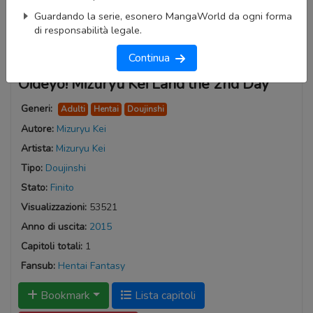
Guardando la serie, esonero MangaWorld da ogni forma
di responsabilità legale.
Continua
Oideyo! Mizuryu Kei Land the 2nd Day
Generi:
Adulti
Hentai
Doujinshi
Autore:
Mizuryu Kei
Artista:
Mizuryu Kei
Tipo:
Doujinshi
Stato:
Finito
Visualizzazioni:
53521
Anno di uscita:
2015
Capitoli totali:
1
Fansub:
Hentai Fantasy
Bookmark
Lista capitoli