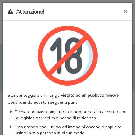
×
Attenzione!
Tutti i Doujinshi e Manga per adulti (+18) sono stati trasferiti
sul nostro nuovo sito (
mangaworldadult.net
); invece, per i
Manga classici, puoi utilizzare
MangaWorld
.
Potrai effettuare il
login
con il tuo account di MangaWorld
perchè
tutti i dati sono condivisi
tra i due siti,
quindi non
perderai alcun dato, inclusi bookmarks e premium
!
Stai per leggere un manga
vietato ad un pubblico minore
.
Continuando accetti i seguenti punti:
Dichiaro di aver compiuto la maggiore età in accordo con
la legislazione del mio paese di residenza.
Non ritengo che il nudo ed immagini oscene o esplicite
urtino la mia persona in alcun modo.