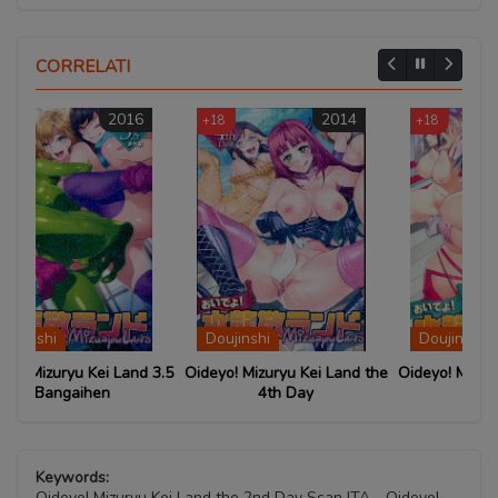
CORRELATI
6
2014
2017
+18
+18
+
Doujinshi
Doujinshi
D
d 3.5
Oideyo! Mizuryu Kei Land the
Oideyo! Mizuryu Kei Land the
Oide
4th Day
5th Day
Keywords:
Oideyo! Mizuryu Kei Land the 2nd Day Scan ITA - Oideyo!