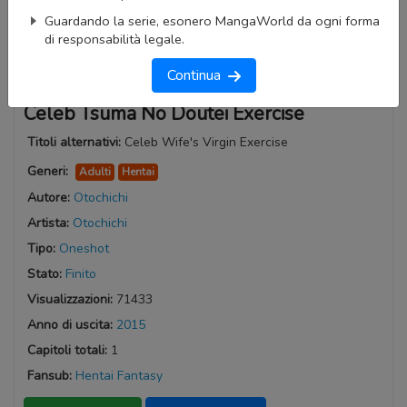
Guardando la serie, esonero MangaWorld da ogni forma
di responsabilità legale.
Continua
Celeb Tsuma No Doutei Exercise
Titoli alternativi:
Celeb Wife's Virgin Exercise
Generi:
Adulti
Hentai
Autore:
Otochichi
Artista:
Otochichi
Tipo:
Oneshot
Stato:
Finito
Visualizzazioni:
71433
Anno di uscita:
2015
Capitoli totali:
1
Fansub:
Hentai Fantasy