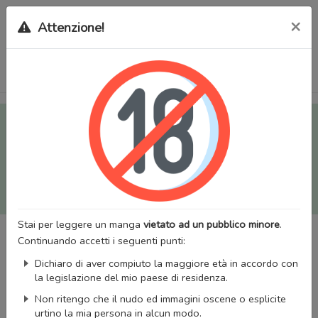
×
Attenzione!
Tutti i Doujinshi e Manga per adulti (+18) sono stati trasferiti
sul nostro nuovo sito (
mangaworldadult.net
); invece, per i
Manga classici, puoi utilizzare
MangaWorld
.
Potrai effettuare il
login
con il tuo account di MangaWorld
perchè
tutti i dati sono condivisi
tra i due siti,
quindi non
perderai alcun dato, inclusi bookmarks e premium
!
Stai per leggere un manga
vietato ad un pubblico minore
.
Continuando accetti i seguenti punti:
Dichiaro di aver compiuto la maggiore età in accordo con
la legislazione del mio paese di residenza.
Non ritengo che il nudo ed immagini oscene o esplicite
urtino la mia persona in alcun modo.