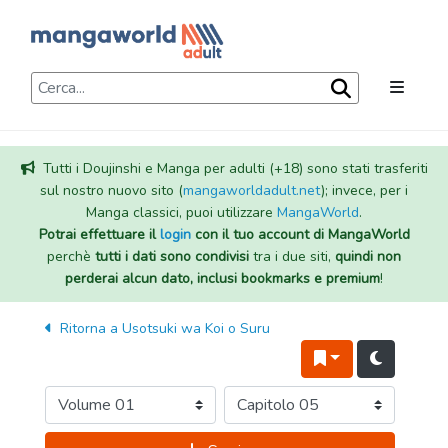
Tutti i Doujinshi e Manga per adulti (+18) sono stati trasferiti
sul nostro nuovo sito (
mangaworldadult.net
); invece, per i
Manga classici, puoi utilizzare
MangaWorld
.
Potrai effettuare il
login
con il tuo account di MangaWorld
perchè
tutti i dati sono condivisi
tra i due siti,
quindi non
perderai alcun dato, inclusi bookmarks e premium
!
Ritorna a
Usotsuki wa Koi o Suru