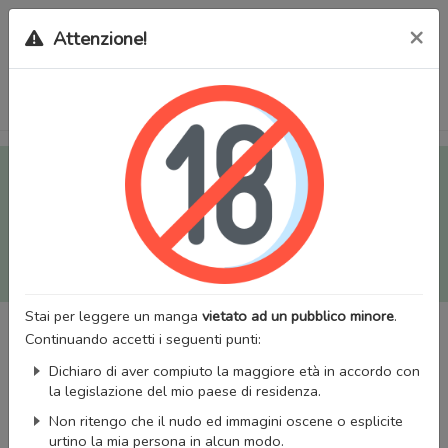
×
Attenzione!
Tutti i Doujinshi e Manga per adulti (+18) sono stati trasferiti
sul nostro nuovo sito (
mangaworldadult.net
); invece, per i
Manga classici, puoi utilizzare
MangaWorld
.
Potrai effettuare il
login
con il tuo account di MangaWorld
perchè
tutti i dati sono condivisi
tra i due siti,
quindi non
perderai alcun dato, inclusi bookmarks e premium
!
Stai per leggere un manga
vietato ad un pubblico minore
.
Continuando accetti i seguenti punti:
Dichiaro di aver compiuto la maggiore età in accordo con
la legislazione del mio paese di residenza.
Non ritengo che il nudo ed immagini oscene o esplicite
urtino la mia persona in alcun modo.