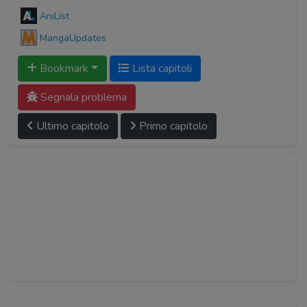
AniList
MangaUpdates
Bookmark
Lista capitoli
Segnala problema
Ultimo capitolo
Primo capitolo