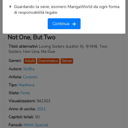
Guardando la serie, esonero MangaWorld da ogni forma
di responsabilità legale.
Continua
Not One, But Two
Titoli alternativi:
Loving Sisters (Lezhin X), 두자매, Two
Sisters, Non Una, Ma Due
Generi:
Adulti
Drammatico
Seinen
Autore:
SinBia
Artista:
Coremix
Tipo:
Manhwa
Stato:
Finito
Visualizzazioni:
942303
Anno di uscita:
2021
Capitoli totali:
50
Fansub:
MWA Special