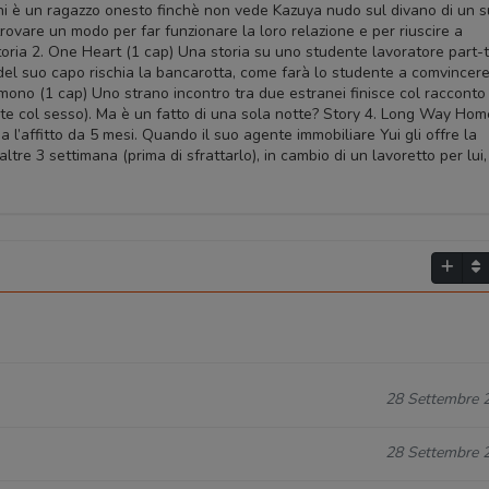
hi è un ragazzo onesto finchè non vede Kazuya nudo sul divano di un 
trovare un modo per far funzionare la loro relazione e per riuscire a
Storia 2. One Heart (1 cap) Una storia su uno studente lavoratore part-
el suo capo rischia la bancarotta, come farà lo studente a comvincere 
imono (1 cap) Uno strano incontro tra due estranei finisce col racconto 
nte col sesso). Ma è un fatto di una sola notte? Story 4. Long Way Hom
a l’affitto da 5 mesi. Quando il suo agente immobiliare Yui gli offre la
 altre 3 settimana (prima di sfrattarlo), in cambio di un lavoretto per lui,
28 Settembre 
28 Settembre 