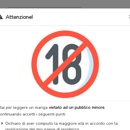
Archivio
Bookma
Attenzione!
 stati trasferiti sul nostro nuovo sito (
mangaworldadult.net
); invece,
 MangaWorld
perchè
tutti i dati sono condivisi
tra i due siti,
quindi non pe
t Tale
lternativi:
Boy Next Door, Long Way Home, One Heart, Otoshimono,
ル
:
Commedia
Drammatico
Romantico
Slice of Life
Yaoi
:
MIYAMOTO Kano
Artista:
MIYAMOTO Kano
anga
Stato:
Finito
tai per leggere un manga
vietato ad un pubblico minore
.
zzazioni:
47697
Anno di uscita:
2010
ontinuando accetti i seguenti punti:
totali:
1
Capitoli totali:
8
Dichiaro di aver compiuto la maggiore età in accordo con la
:
Chimudaku
legislazione del mio paese di residenza.