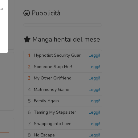
ia
Pubblicità
Manga hentai
del mese
1
Hypnotist Security Guar
Leggi!
2
Someone Stop Her!
Leggi!
3
My Other Girlfriend
Leggi!
4
Matrimoney Game
Leggi!
5
Family Again
Leggi!
6
Taming My Stepsister
Leggi!
7
Snapping into Love
Leggi!
8
No Escape
Leggi!