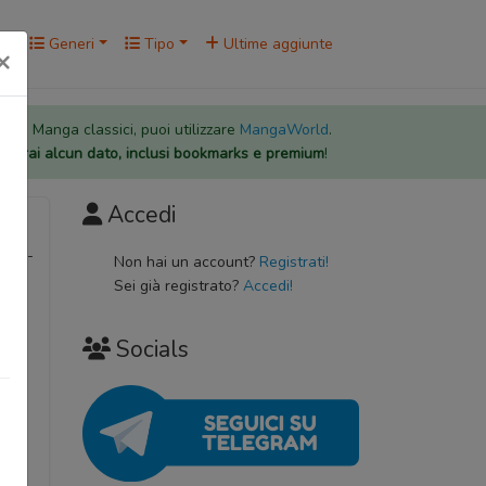
rk
Generi
Tipo
Ultime aggiunte
×
 per i Manga classici, puoi utilizzare
MangaWorld
.
rderai alcun dato, inclusi bookmarks e premium
!
Accedi
 スウイ-
Non hai un account?
Registrati!
Sei già registrato?
Accedi!
Socials