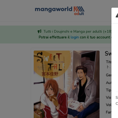
Tutti i Doujinshi e Manga per adulti (+18) sono
Potrai effettuare il
login
con il tuo account di
Swee
Titoli a
ト. テ
Generi
Autore
Tipo:
M
S
Visuali
C
Volumi 
Fansub