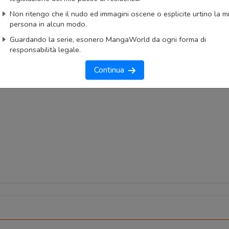
AnimeList
AniList
Non ritengo che il nudo ed immagini oscene o esplicite urtino la m
ngaUpdates
persona in alcun modo.
Guardando la serie, esonero MangaWorld da ogni forma di
okmark
Lista capitoli
Segnala problema
responsabilità legale.
imo capitolo
Primo capitolo
Continua