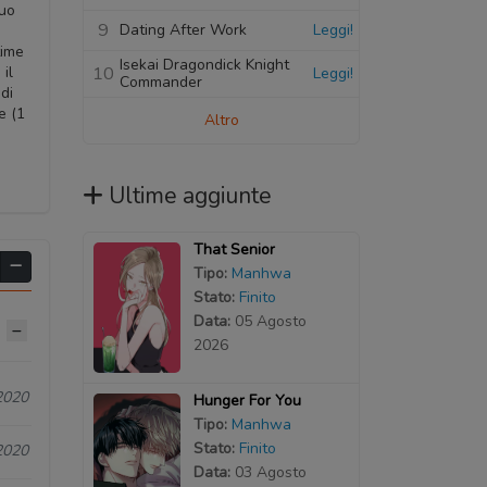
suo
9
Dating After Work
Leggi!
time
Isekai Dragondick Knight
10
il
Leggi!
Commander
di
e (1
Altro
Ultime aggiunte
That Senior
Tipo:
Manhwa
Stato:
Finito
Data:
05 Agosto
2026
2020
Hunger For You
Tipo:
Manhwa
Stato:
Finito
2020
Data:
03 Agosto