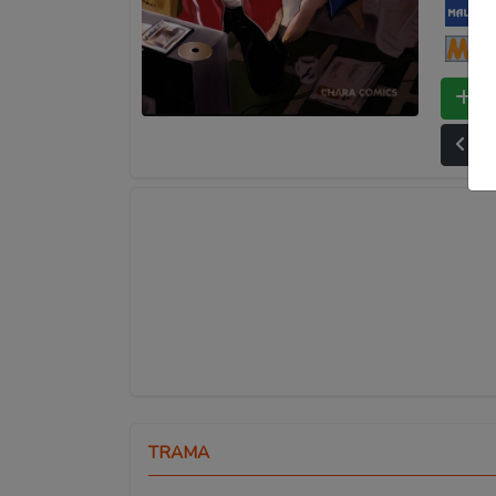
My
Ma
Bo
Ult
TRAMA