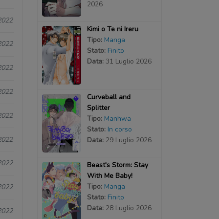
2026
2022
Kimi o Te ni Ireru
Tipo:
Manga
2022
Stato:
Finito
Data:
31 Luglio 2026
2022
2022
Curveball and
Splitter
2022
Tipo:
Manhwa
Stato:
In corso
2022
Data:
29 Luglio 2026
2022
Beast's Storm: Stay
With Me Baby!
Tipo:
Manga
2022
Stato:
Finito
Data:
28 Luglio 2026
2022