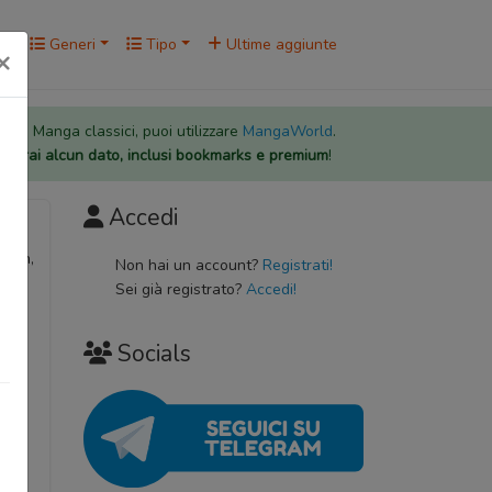
rk
Generi
Tipo
Ultime aggiunte
×
 per i Manga classici, puoi utilizzare
MangaWorld
.
rderai alcun dato, inclusi bookmarks e premium
!
Accedi
gain,
Non hai un account?
Registrati!
Sei già registrato?
Accedi!
Socials