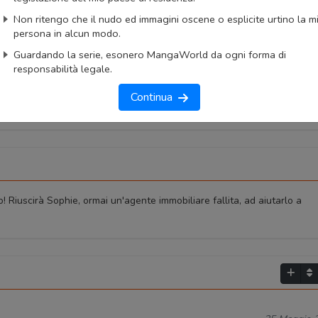
Non ritengo che il nudo ed immagini oscene o esplicite urtino la m
okmark
Lista capitoli
Segnala problema
persona in alcun modo.
imo capitolo
Primo capitolo
Guardando la serie, esonero MangaWorld da ogni forma di
responsabilità legale.
Continua
Riuscirà Sophie, ormai un'agente immobiliare fallita, ad aiutarlo a