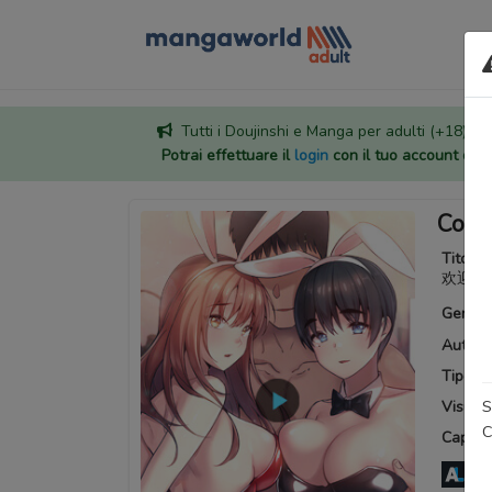
Tutti i Doujinshi e Manga per adulti (+18) sono
Potrai effettuare il
login
con il tuo account di
Coll
Titoli a
欢迎进入
Generi
Autore
Tipo:
M
S
Visuali
C
Capitoli
An