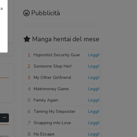
ia
Pubblicità
Manga hentai
del mese
1
Hypnotist Security Guar
Leggi!
2
Someone Stop Her!
Leggi!
3
My Other Girlfriend
Leggi!
4
Matrimoney Game
Leggi!
5
Family Again
Leggi!
6
Taming My Stepsister
Leggi!
7
Snapping into Love
Leggi!
8
No Escape
Leggi!