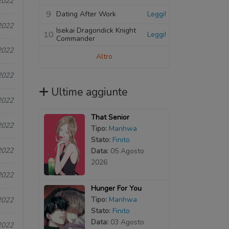
2022
9
Dating After Work
Leggi!
2022
Isekai Dragondick Knight
10
Leggi!
Commander
2022
Altro
2022
Ultime aggiunte
2022
That Senior
2022
Tipo:
Manhwa
Stato:
Finito
2022
Data:
05 Agosto
2026
2022
Hunger For You
Tipo:
Manhwa
2022
Stato:
Finito
Data:
03 Agosto
2022