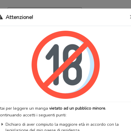
Archivio
Bookma
Attenzione!
 stati trasferiti sul nostro nuovo sito (
mangaworldadult.net
); invece,
 MangaWorld
perchè
tutti i dati sono condivisi
tra i due siti,
quindi non pe
apse & Rewind
lternativi:
BJ的夢幻直播, Collapse and Rewind, Collapse and See You A
梦幻直播间, 무너지고 다시봐요, 무너지고다시봐요, Incidenti in Diretta
:
Adulti
Commedia
Harem
Romantico
Seinen
:
Lemoncandy
Artista:
Rodong
anhwa
Stato:
Finito
tai per leggere un manga
vietato ad un pubblico minore
.
zzazioni:
3063401
Anno di uscita:
2019
ontinuando accetti i seguenti punti:
 totali:
65
Fansub:
MWA Special
Dichiaro di aver compiuto la maggiore età in accordo con la
iList
MangaUpdates
legislazione del mio paese di residenza.