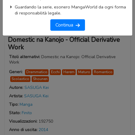
Guardando la serie, esonero MangaWorld da ogni forma
di responsabilità legale.
Continua
Domestic na Kanojo - Official Derivative
Work
Titoli alternativi:
Domestic na Kanojo: Official Derivative
Work
Generi:
Drammatico
Ecchi
Harem
Maturo
Romantico
Scolastico
Shounen
Autore:
SASUGA Kei
Artista:
SASUGA Kei
Tipo:
Manga
Stato:
Finito
Visualizzazioni:
192750
Anno di uscita:
2014