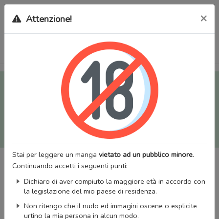
×
Attenzione!
Tutti i Doujinshi e Manga per adulti (+18) sono stati trasferiti
sul nostro nuovo sito (
mangaworldadult.net
); invece, per i
Manga classici, puoi utilizzare
MangaWorld
.
Potrai effettuare il
login
con il tuo account di MangaWorld
perchè
tutti i dati sono condivisi
tra i due siti,
quindi non
perderai alcun dato, inclusi bookmarks e premium
!
Stai per leggere un manga
vietato ad un pubblico minore
.
Continuando accetti i seguenti punti:
Dichiaro di aver compiuto la maggiore età in accordo con
la legislazione del mio paese di residenza.
Non ritengo che il nudo ed immagini oscene o esplicite
urtino la mia persona in alcun modo.