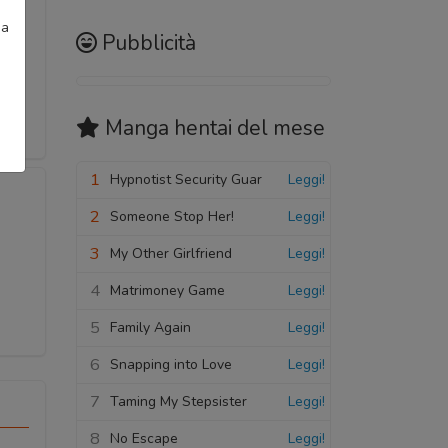
ia
Pubblicità
Manga hentai
del mese
1
Hypnotist Security Guar
Leggi!
2
Someone Stop Her!
Leggi!
3
My Other Girlfriend
Leggi!
4
Matrimoney Game
Leggi!
5
Family Again
Leggi!
6
Snapping into Love
Leggi!
7
Taming My Stepsister
Leggi!
8
No Escape
Leggi!