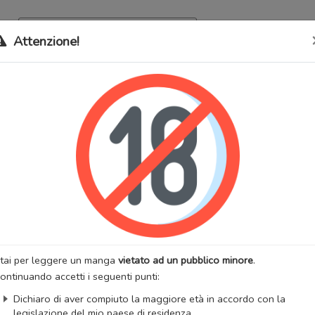
Archivio
Bookma
Attenzione!
 stati trasferiti sul nostro nuovo sito (
mangaworldadult.net
); invece,
 MangaWorld
perchè
tutti i dati sono condivisi
tra i due siti,
quindi non pe
Way to Confess
lternativi:
고백법, Say You Love Me (Kira)
:
Josei
Romantico
Smut
:
Kimpa
Artista:
Kira (II)
anhwa
Stato:
Finito
zzazioni:
124823
Anno di uscita:
2019
tai per leggere un manga
vietato ad un pubblico minore
.
 totali:
8
Fansub:
Shingeki no Shoujo
ontinuando accetti i seguenti punti:
ngaUpdates
Dichiaro di aver compiuto la maggiore età in accordo con la
legislazione del mio paese di residenza.