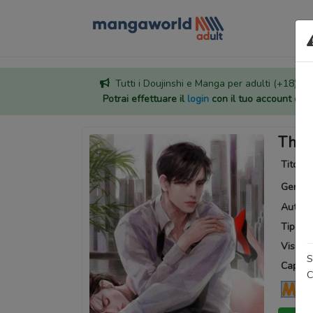
Tutti i Doujinshi e Manga per adulti (+18) sono
Potrai effettuare il
login
con il tuo account di
The 
Titoli a
Generi
Autore
Tipo:
M
Visuali
S
Capitoli
C
Ma