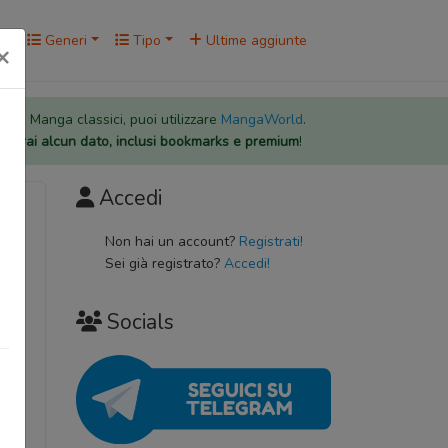
rk
Generi
Tipo
Ultime aggiunte
×
 per i Manga classici, puoi utilizzare
MangaWorld
.
rderai alcun dato, inclusi bookmarks e premium
!
Accedi
Non hai un account?
Registrati!
Sei già registrato?
Accedi!
Socials