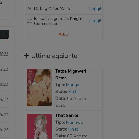
ù
9
Dating After Work
Leggi!
Isekai Dragondick Knight
10
Leggi!
Commander
Altro
2021
Ultime aggiunte
2021
Tatoe Migawari
Demo
2021
Tipo:
Manga
Stato:
Finito
Data:
06 Agosto
2021
2026
2021
That Senior
Tipo:
Manhwa
Stato:
Finito
2021
Data:
05 Agosto