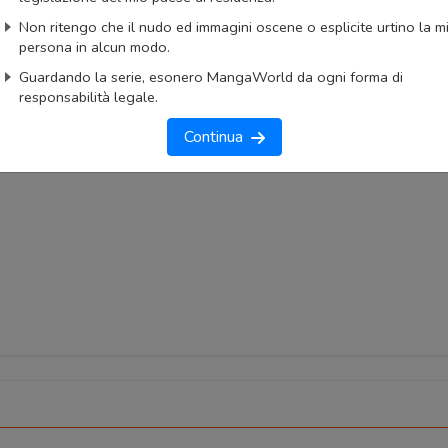
okmark
Lista capitoli
Segnala problema
Non ritengo che il nudo ed immagini oscene o esplicite urtino la m
persona in alcun modo.
imo capitolo
Primo capitolo
Guardando la serie, esonero MangaWorld da ogni forma di
responsabilità legale.
Continua