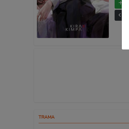
Bo
Ult
TRAMA