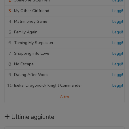
2
Someone Stop Her!
Leggi!
3
My Other Girlfriend
Leggi!
4
Matrimoney Game
Leggi!
5
Family Again
Leggi!
6
Taming My Stepsister
Leggi!
7
Snapping into Love
Leggi!
8
No Escape
Leggi!
9
Dating After Work
Leggi!
10
Isekai Dragondick Knight Commander
Leggi!
Altro
Ultime aggiunte