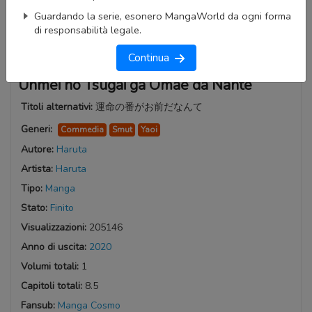
Guardando la serie, esonero MangaWorld da ogni forma
di responsabilità legale.
Continua
Unmei no Tsugai ga Omae da Nante
Titoli alternativi:
運命の番がお前だなんて
Generi:
Commedia
Smut
Yaoi
Autore:
Haruta
Artista:
Haruta
Tipo:
Manga
Stato:
Finito
Visualizzazioni:
205146
Anno di uscita:
2020
Volumi totali:
1
Capitoli totali:
8.5
Fansub:
Manga Cosmo