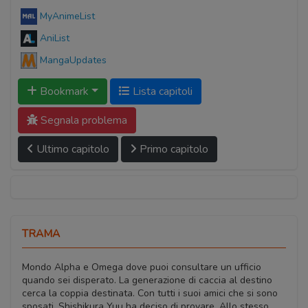
MyAnimeList
AniList
MangaUpdates
Bookmark
Lista capitoli
Segnala problema
Ultimo capitolo
Primo capitolo
TRAMA
Mondo Alpha e Omega dove puoi consultare un ufficio
quando sei disperato. La generazione di caccia al destino
cerca la coppia destinata. Con tutti i suoi amici che si sono
sposati, Shishikura Yuu ha deciso di provare. Allo stesso