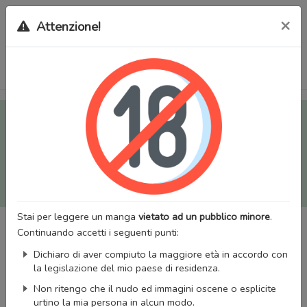
×
Attenzione!
Tutti i Doujinshi e Manga per adulti (+18) sono stati trasferiti
sul nostro nuovo sito (
mangaworldadult.net
); invece, per i
Manga classici, puoi utilizzare
MangaWorld
.
Potrai effettuare il
login
con il tuo account di MangaWorld
perchè
tutti i dati sono condivisi
tra i due siti,
quindi non
perderai alcun dato, inclusi bookmarks e premium
!
Stai per leggere un manga
vietato ad un pubblico minore
.
Continuando accetti i seguenti punti:
Dichiaro di aver compiuto la maggiore età in accordo con
la legislazione del mio paese di residenza.
Non ritengo che il nudo ed immagini oscene o esplicite
urtino la mia persona in alcun modo.