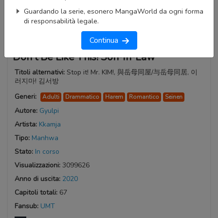
Guardando la serie, esonero MangaWorld da ogni forma
di responsabilità legale.
Continua
Don't Be Like This! Son-In-Law
Titoli alternativi:
Stop it! Mr. KIM!, 與岳母同屋/与岳母同居, 이
러지마! 김서방
Generi:
Adulti
Drammatico
Harem
Romantico
Seinen
Autore:
Gyulpi
Artista:
Kkamja
Tipo:
Manhwa
Stato:
In corso
Visualizzazioni:
3099626
Anno di uscita:
2020
Capitoli totali:
67
Fansub:
UMT