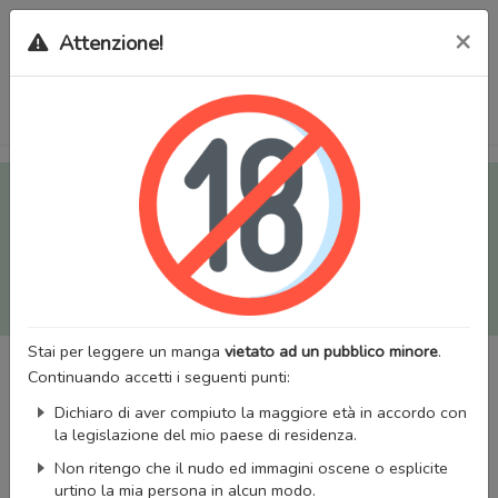
×
Attenzione!
Tutti i Doujinshi e Manga per adulti (+18) sono stati trasferiti
sul nostro nuovo sito (
mangaworldadult.net
); invece, per i
Manga classici, puoi utilizzare
MangaWorld
.
Potrai effettuare il
login
con il tuo account di MangaWorld
perchè
tutti i dati sono condivisi
tra i due siti,
quindi non
perderai alcun dato, inclusi bookmarks e premium
!
Stai per leggere un manga
vietato ad un pubblico minore
.
Continuando accetti i seguenti punti:
Dichiaro di aver compiuto la maggiore età in accordo con
la legislazione del mio paese di residenza.
Non ritengo che il nudo ed immagini oscene o esplicite
urtino la mia persona in alcun modo.