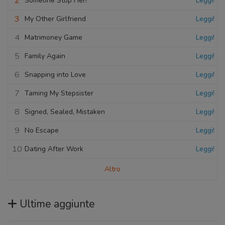
2
Someone Stop Her!
Leggi!
3
My Other Girlfriend
Leggi!
4
Matrimoney Game
Leggi!
5
Family Again
Leggi!
6
Snapping into Love
Leggi!
7
Taming My Stepsister
Leggi!
8
Signed, Sealed, Mistaken
Leggi!
9
No Escape
Leggi!
10
Dating After Work
Leggi!
Altro
Ultime aggiunte