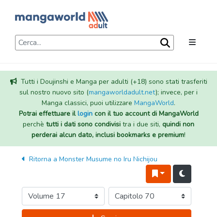
Tutti i Doujinshi e Manga per adulti (+18) sono stati trasferiti
sul nostro nuovo sito (
mangaworldadult.net
); invece, per i
Manga classici, puoi utilizzare
MangaWorld
.
Potrai effettuare il
login
con il tuo account di MangaWorld
perchè
tutti i dati sono condivisi
tra i due siti,
quindi non
perderai alcun dato, inclusi bookmarks e premium
!
Ritorna a
Monster Musume no Iru Nichijou