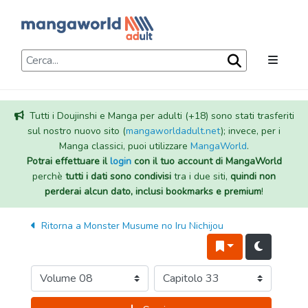
Tutti i Doujinshi e Manga per adulti (+18) sono stati trasferiti
sul nostro nuovo sito (
mangaworldadult.net
); invece, per i
Manga classici, puoi utilizzare
MangaWorld
.
Potrai effettuare il
login
con il tuo account di MangaWorld
perchè
tutti i dati sono condivisi
tra i due siti,
quindi non
perderai alcun dato, inclusi bookmarks e premium
!
Ritorna a
Monster Musume no Iru Nichijou