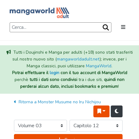
Tutti i Doujinshi e Manga per adulti (+18) sono stati trasferiti
sul nostro nuovo sito (
mangaworldadult.net
); invece, per i
Manga classici, puoi utilizzare
MangaWorld
.
Potrai effettuare il
login
con il tuo account di MangaWorld
perchè
tutti i dati sono condivisi
tra i due siti,
quindi non
perderai alcun dato, inclusi bookmarks e premium
!
Ritorna a
Monster Musume no Iru Nichijou