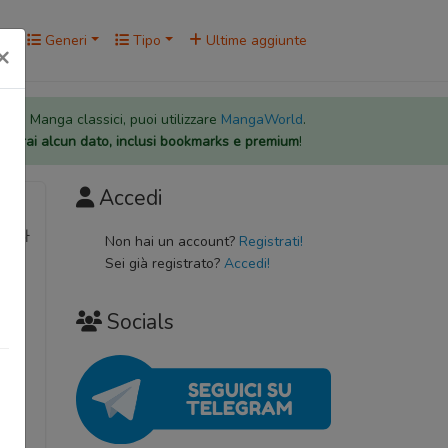
rk
Generi
Tipo
Ultime aggiunte
×
 per i Manga classici, puoi utilizzare
MangaWorld
.
rderai alcun dato, inclusi bookmarks e premium
!
Accedi
타노파
Non hai un account?
Registrati!
Sei già registrato?
Accedi!
Socials