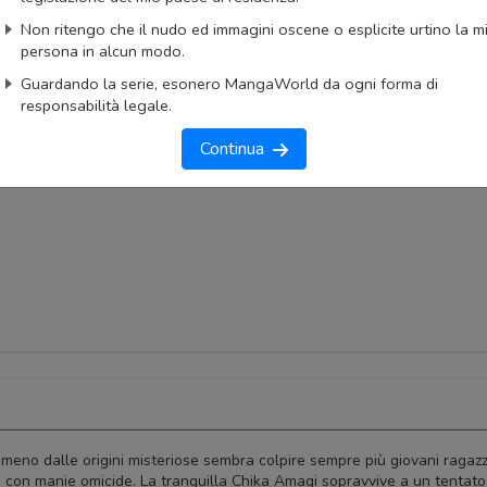
Non ritengo che il nudo ed immagini oscene o esplicite urtino la m
okmark
Lista capitoli
Segnala problema
persona in alcun modo.
imo capitolo
Primo capitolo
Guardando la serie, esonero MangaWorld da ogni forma di
responsabilità legale.
Continua
eno dalle origini misteriose sembra colpire sempre più giovani ragazz
 con manie omicide. La tranquilla Chika Amagi sopravvive a un tentato