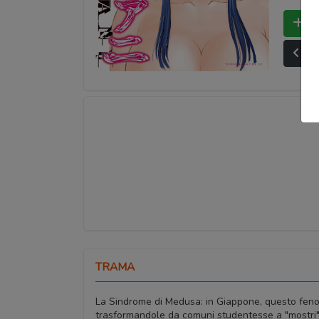
Bo
Ult
TRAMA
La Sindrome di Medusa: in Giappone, questo fenom
trasformandole da comuni studentesse a "mostri"