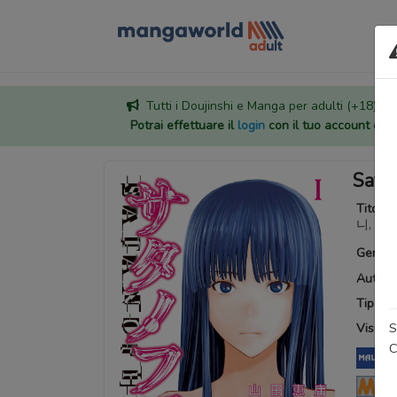
Tutti i Doujinshi e Manga per adulti (+18) sono
Potrai effettuare il
login
con il tuo account di
Sata
Titoli a
니, Sat
Generi
Autore
Tipo:
M
S
Visuali
C
My
Ma