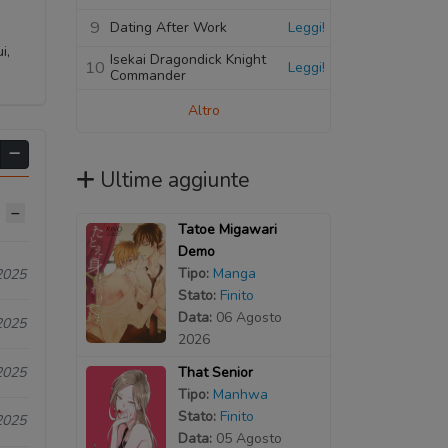
9
Dating After Work
Leggi!
i,
Isekai Dragondick Knight
10
Leggi!
Commander
Altro
Ultime aggiunte
Tatoe Migawari
Demo
Tipo:
Manga
2025
Stato:
Finito
Data:
06 Agosto
2025
2026
2025
That Senior
Tipo:
Manhwa
Stato:
Finito
2025
Data:
05 Agosto