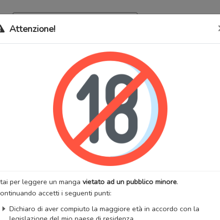
Archivio
Bookma
Attenzione!
 stati trasferiti sul nostro nuovo sito (
mangaworldadult.net
); invece,
 MangaWorld
perchè
tutti i dati sono condivisi
tra i due siti,
quindi non pe
nophany
lternativi:
ซาตาโนฟานี, サタノファニ, 被恶魔附身的少女, 邪灵附体, 사
anofani
:
Azione
Adulti
Maturo
Mistero
Seinen
Tragico
Yuri
:
YAMADA Yoshinobu
Artista:
YAMADA Yoshinobu
anga
Stato:
In corso
tai per leggere un manga
vietato ad un pubblico minore
.
zzazioni:
413551
Anno di uscita:
2017
ontinuando accetti i seguenti punti:
AnimeList
AniList
Dichiaro di aver compiuto la maggiore età in accordo con la
ngaUpdates
legislazione del mio paese di residenza.