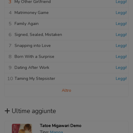
3
My Other Girlfriend
Leggi!
4
Matrimoney Game
Leggi!
5
Family Again
Leggi!
6
Signed, Sealed, Mistaken
Leggi!
7
Snapping into Love
Leggi!
8
Born With a Surprise
Leggi!
9
Dating After Work
Leggi!
10
Taming My Stepsister
Leggi!
Altro
Ultime aggiunte
Tatoe Migawari Demo
Tipo:
Manga