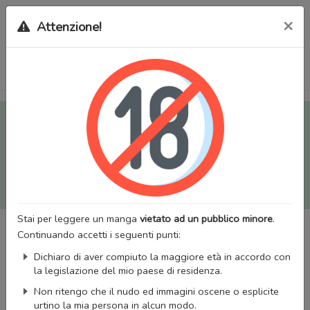
×
Attenzione!
Tutti i Doujinshi e Manga per adulti (+18) sono stati trasferiti
sul nostro nuovo sito (
mangaworldadult.net
); invece, per i
Manga classici, puoi utilizzare
MangaWorld
.
Potrai effettuare il
login
con il tuo account di MangaWorld
perchè
tutti i dati sono condivisi
tra i due siti,
quindi non
perderai alcun dato, inclusi bookmarks e premium
!
Stai per leggere un manga
vietato ad un pubblico minore
.
Continuando accetti i seguenti punti:
Dichiaro di aver compiuto la maggiore età in accordo con
la legislazione del mio paese di residenza.
Non ritengo che il nudo ed immagini oscene o esplicite
urtino la mia persona in alcun modo.