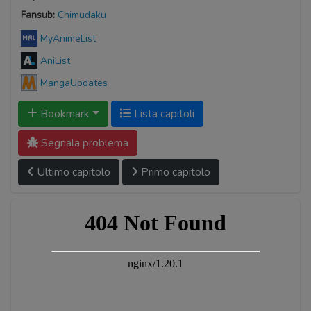
Fansub:
Chimudaku
MyAnimeList
AniList
MangaUpdates
Bookmark
Lista capitoli
Segnala problema
Ultimo capitolo
Primo capitolo