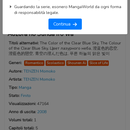
Guardando la serie, esonero MangaWorld da ogni forma
di responsabilità legale.
Continua
Aozora no Sunda Iro wa
Titoli alternativi:
The Color of the Clear Blue Sky, The Colour
of the Clear Blue Sky, Цвет лазурного неба, 澄蓝色的恋空,
澄藍色的戀空, 青空の澄んだ色は, 푸른 하늘의 맑은 빛이
Generi:
Romantico
Scolastico
Shounen Ai
Slice of Life
Autore:
TENZEN Momoko
Artista:
TENZEN Momoko
Tipo:
Manga
Stato:
Finito
Visualizzazioni:
47164
Anno di uscita:
2008
Volumi totali:
1
Capitoli totali:
5