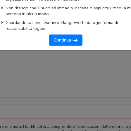
okmark
Lista capitoli
Segnala problema
Non ritengo che il nudo ed immagini oscene o esplicite urtino la m
persona in alcun modo.
imo capitolo
Primo capitolo
Guardando la serie, esonero MangaWorld da ogni forma di
responsabilità legale.
Continua
e in amore. Ha difficoltà a comprendere le sensazioni delle donne, e 