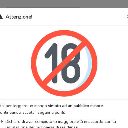
Archivio
Bookma
Attenzione!
 stati trasferiti sul nostro nuovo sito (
mangaworldadult.net
); invece,
 MangaWorld
perchè
tutti i dati sono condivisi
tra i due siti,
quindi non pe
 Parameter
lternativi:
연애 파라미터
:
Adulti
Harem
Scolastico
Seinen
Soprannaturale
:
Kkun
Artista:
Insane
anhwa
Stato:
In corso
zzazioni:
2886244
Anno di uscita:
2015
tai per leggere un manga
vietato ad un pubblico minore
.
 totali:
112
Fansub:
AnimeHero
ontinuando accetti i seguenti punti:
ngaUpdates
Dichiaro di aver compiuto la maggiore età in accordo con la
legislazione del mio paese di residenza.