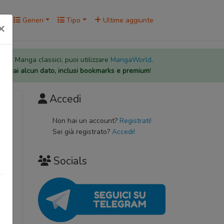
rk
Generi
Tipo
Ultime aggiunte
×
 per i Manga classici, puoi utilizzare
MangaWorld
.
rderai alcun dato, inclusi bookmarks e premium
!
Accedi
Non hai un account?
Registrati!
Sei già registrato?
Accedi!
Socials