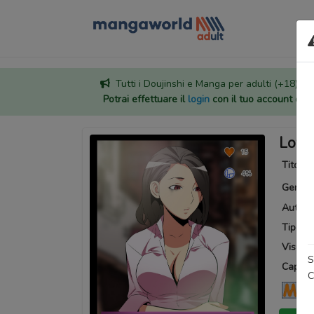
Tutti i Doujinshi e Manga per adulti (+18) sono
Potrai effettuare il
login
con il tuo account di
Love
Titoli a
Generi
Autore
Tipo:
M
Visuali
S
Capitoli
C
Ma