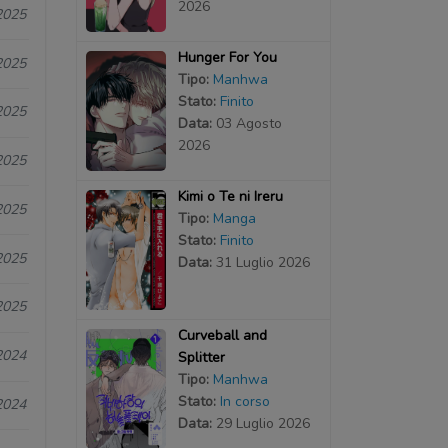
2026
2025
Hunger For You
2025
Tipo:
Manhwa
Stato:
Finito
2025
Data:
03 Agosto
2026
2025
Kimi o Te ni Ireru
2025
Tipo:
Manga
Stato:
Finito
2025
Data:
31 Luglio 2026
2025
Curveball and
2024
Splitter
Tipo:
Manhwa
Stato:
In corso
2024
Data:
29 Luglio 2026