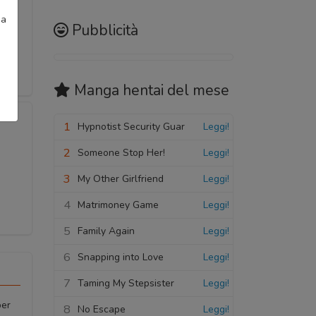
ia
Pubblicità
Manga hentai
del mese
1
Hypnotist Security Guar
Leggi!
2
Someone Stop Her!
Leggi!
3
My Other Girlfriend
Leggi!
4
Matrimoney Game
Leggi!
5
Family Again
Leggi!
6
Snapping into Love
Leggi!
7
Taming My Stepsister
Leggi!
per
8
No Escape
Leggi!