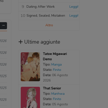
nno
9
Dating After Work
Leggi!
10
Signed, Sealed, Mistaken
Leggi!
Altro
Ultime aggiunte
2026
2026
Tatoe Migawari
Demo
2026
Tipo:
Manga
Stato:
Finito
Data:
06 Agosto
2025
2026
2025
That Senior
Tipo:
Manhwa
Stato:
Finito
2025
Data:
05 Agosto