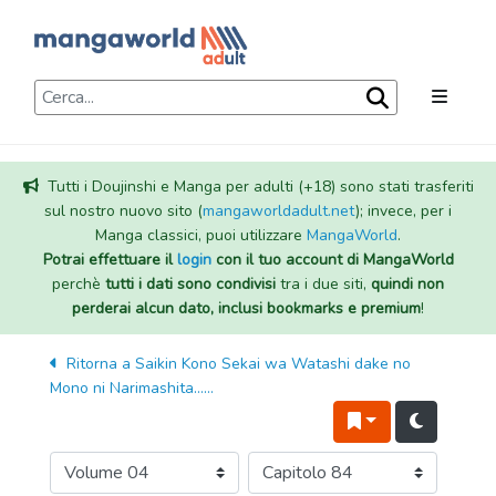
Tutti i Doujinshi e Manga per adulti (+18) sono stati trasferiti
sul nostro nuovo sito (
mangaworldadult.net
); invece, per i
Manga classici, puoi utilizzare
MangaWorld
.
Potrai effettuare il
login
con il tuo account di MangaWorld
perchè
tutti i dati sono condivisi
tra i due siti,
quindi non
perderai alcun dato, inclusi bookmarks e premium
!
Ritorna a
Saikin Kono Sekai wa Watashi dake no
Mono ni Narimashita......