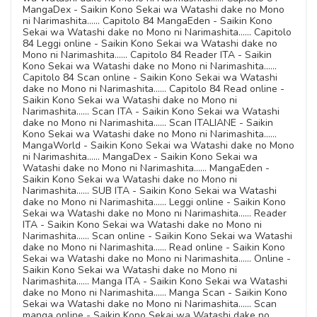
MangaDex - Saikin Kono Sekai wa Watashi dake no Mono
ni Narimashita...... Capitolo 84 MangaEden - Saikin Kono
Sekai wa Watashi dake no Mono ni Narimashita...... Capitolo
84 Leggi online - Saikin Kono Sekai wa Watashi dake no
Mono ni Narimashita...... Capitolo 84 Reader ITA - Saikin
Kono Sekai wa Watashi dake no Mono ni Narimashita......
Capitolo 84 Scan online - Saikin Kono Sekai wa Watashi
dake no Mono ni Narimashita...... Capitolo 84 Read online -
Saikin Kono Sekai wa Watashi dake no Mono ni
Narimashita...... Scan ITA - Saikin Kono Sekai wa Watashi
dake no Mono ni Narimashita...... Scan ITALIANE - Saikin
Kono Sekai wa Watashi dake no Mono ni Narimashita......
MangaWorld - Saikin Kono Sekai wa Watashi dake no Mono
ni Narimashita...... MangaDex - Saikin Kono Sekai wa
Watashi dake no Mono ni Narimashita...... MangaEden -
Saikin Kono Sekai wa Watashi dake no Mono ni
Narimashita...... SUB ITA - Saikin Kono Sekai wa Watashi
dake no Mono ni Narimashita...... Leggi online - Saikin Kono
Sekai wa Watashi dake no Mono ni Narimashita...... Reader
ITA - Saikin Kono Sekai wa Watashi dake no Mono ni
Narimashita...... Scan online - Saikin Kono Sekai wa Watashi
dake no Mono ni Narimashita...... Read online - Saikin Kono
Sekai wa Watashi dake no Mono ni Narimashita...... Online -
Saikin Kono Sekai wa Watashi dake no Mono ni
Narimashita...... Manga ITA - Saikin Kono Sekai wa Watashi
dake no Mono ni Narimashita...... Manga Scan - Saikin Kono
Sekai wa Watashi dake no Mono ni Narimashita...... Scan
manga online - Saikin Kono Sekai wa Watashi dake no