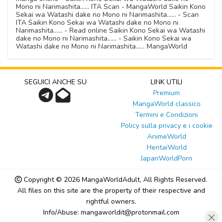
Mono ni Narimashita...... ITA Scan - MangaWorld Saikin Kono
Sekai wa Watashi dake no Mono ni Narimashita...... - Scan
ITA Saikin Kono Sekai wa Watashi dake no Mono ni
Narimashita...... - Read online Saikin Kono Sekai wa Watashi
dake no Mono ni Narimashita...... - Saikin Kono Sekai wa
Watashi dake no Mono ni Narimashita...... MangaWorld
SEGUICI ANCHE SU
LINK UTILI
Premium
MangaWorld classico
Termini e Condizioni
Policy sulla privacy e i cookie
AnimeWorld
HentaiWorld
JapanWorldPorn
Copyright © 2026
MangaWorldAdult
, All Rights Reserved.
All files on this site are the property of their respective and
rightful owners.
Info/Abuse: mangaworldit@protonmail.com