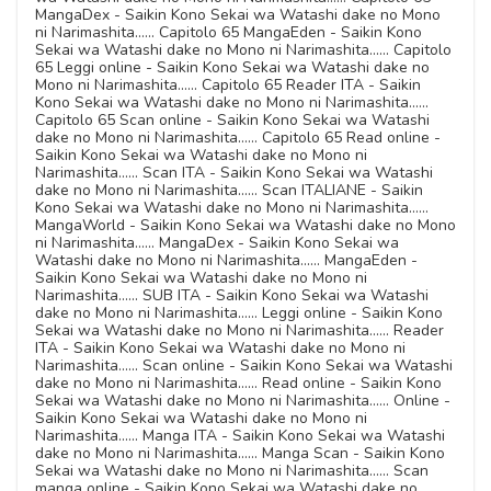
MangaDex - Saikin Kono Sekai wa Watashi dake no Mono
ni Narimashita...... Capitolo 65 MangaEden - Saikin Kono
Sekai wa Watashi dake no Mono ni Narimashita...... Capitolo
65 Leggi online - Saikin Kono Sekai wa Watashi dake no
Mono ni Narimashita...... Capitolo 65 Reader ITA - Saikin
Kono Sekai wa Watashi dake no Mono ni Narimashita......
Capitolo 65 Scan online - Saikin Kono Sekai wa Watashi
dake no Mono ni Narimashita...... Capitolo 65 Read online -
Saikin Kono Sekai wa Watashi dake no Mono ni
Narimashita...... Scan ITA - Saikin Kono Sekai wa Watashi
dake no Mono ni Narimashita...... Scan ITALIANE - Saikin
Kono Sekai wa Watashi dake no Mono ni Narimashita......
MangaWorld - Saikin Kono Sekai wa Watashi dake no Mono
ni Narimashita...... MangaDex - Saikin Kono Sekai wa
Watashi dake no Mono ni Narimashita...... MangaEden -
Saikin Kono Sekai wa Watashi dake no Mono ni
Narimashita...... SUB ITA - Saikin Kono Sekai wa Watashi
dake no Mono ni Narimashita...... Leggi online - Saikin Kono
Sekai wa Watashi dake no Mono ni Narimashita...... Reader
ITA - Saikin Kono Sekai wa Watashi dake no Mono ni
Narimashita...... Scan online - Saikin Kono Sekai wa Watashi
dake no Mono ni Narimashita...... Read online - Saikin Kono
Sekai wa Watashi dake no Mono ni Narimashita...... Online -
Saikin Kono Sekai wa Watashi dake no Mono ni
Narimashita...... Manga ITA - Saikin Kono Sekai wa Watashi
dake no Mono ni Narimashita...... Manga Scan - Saikin Kono
Sekai wa Watashi dake no Mono ni Narimashita...... Scan
manga online - Saikin Kono Sekai wa Watashi dake no