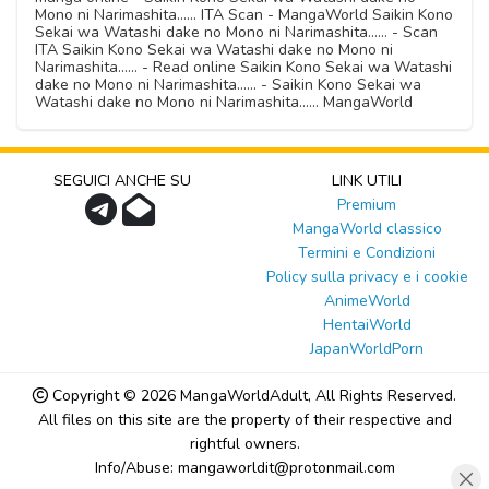
Mono ni Narimashita...... ITA Scan - MangaWorld Saikin Kono
Sekai wa Watashi dake no Mono ni Narimashita...... - Scan
ITA Saikin Kono Sekai wa Watashi dake no Mono ni
Narimashita...... - Read online Saikin Kono Sekai wa Watashi
dake no Mono ni Narimashita...... - Saikin Kono Sekai wa
Watashi dake no Mono ni Narimashita...... MangaWorld
SEGUICI ANCHE SU
LINK UTILI
Premium
MangaWorld classico
Termini e Condizioni
Policy sulla privacy e i cookie
AnimeWorld
HentaiWorld
JapanWorldPorn
Copyright © 2026
MangaWorldAdult
, All Rights Reserved.
All files on this site are the property of their respective and
rightful owners.
Info/Abuse: mangaworldit@protonmail.com