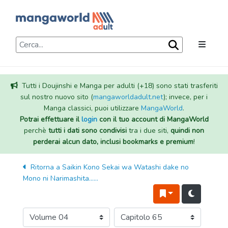
Tutti i Doujinshi e Manga per adulti (+18) sono stati trasferiti
sul nostro nuovo sito (
mangaworldadult.net
); invece, per i
Manga classici, puoi utilizzare
MangaWorld
.
Potrai effettuare il
login
con il tuo account di MangaWorld
perchè
tutti i dati sono condivisi
tra i due siti,
quindi non
perderai alcun dato, inclusi bookmarks e premium
!
Ritorna a
Saikin Kono Sekai wa Watashi dake no
Mono ni Narimashita......