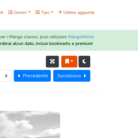
rk
Generi
Tipo
Ultime aggiunte
 per i Manga classici, puoi utilizzare
MangaWorld
.
rderai alcun dato, inclusi bookmarks e premium
!
Precedente
Successivo