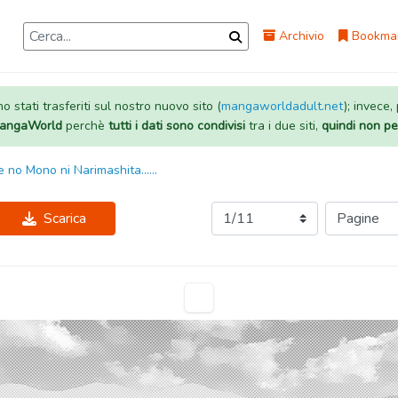
Archivio
Bookma
 stati trasferiti sul nostro nuovo sito (
mangaworldadult.net
); invece,
 MangaWorld
perchè
tutti i dati sono condivisi
tra i due siti,
quindi non pe
no Mono ni Narimashita......
Scarica