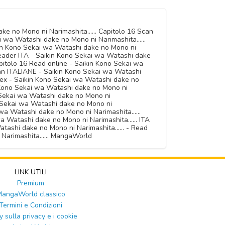
ke no Mono ni Narimashita...... Capitolo 16 Scan
 wa Watashi dake no Mono ni Narimashita......
kin Kono Sekai wa Watashi dake no Mono ni
 Reader ITA - Saikin Kono Sekai wa Watashi dake
apitolo 16 Read online - Saikin Kono Sekai wa
Scan ITALIANE - Saikin Kono Sekai wa Watashi
Dex - Saikin Kono Sekai wa Watashi dake no
n Kono Sekai wa Watashi dake no Mono ni
no Sekai wa Watashi dake no Mono ni
no Sekai wa Watashi dake no Mono ni
 wa Watashi dake no Mono ni Narimashita......
 Watashi dake no Mono ni Narimashita...... ITA
ashi dake no Mono ni Narimashita...... - Read
 Narimashita...... MangaWorld
LINK UTILI
Premium
angaWorld classico
Termini e Condizioni
y sulla privacy e i cookie