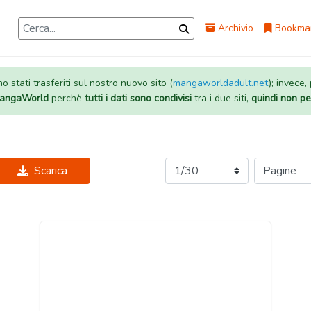
Archivio
Bookma
 stati trasferiti sul nostro nuovo sito (
mangaworldadult.net
); invece,
 MangaWorld
perchè
tutti i dati sono condivisi
tra i due siti,
quindi non pe
Scarica