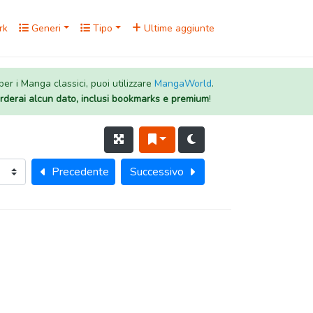
rk
Generi
Tipo
Ultime aggiunte
 per i Manga classici, puoi utilizzare
MangaWorld
.
rderai alcun dato, inclusi bookmarks e premium
!
Precedente
Successivo