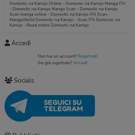
03 Novembre 2020
Domestic na Kanojo Online - Domestic na Kanojo Manga ITA
Capitolo 46
Capitolo 07
03 Novembre 2020
- Domestic na Kanojo Manga Scan - Domestic na Kanojo
Capitolo 17
03 Novembre 2020
03 Novembre 2020
Scan manga online - Domestic na Kanojo ITA Scan -
Capitolo 26
03 Novembre 2020
MangaWorld Domestic na Kanojo - Scan ITA Domestic na
03 Novembre 2020
Kanojo - Read online Domestic na Kanojo
Capitolo 06
Capitolo 16
03 Novembre 2020
Accedi
03 Novembre 2020
Non hai un account?
Registrati!
Sei già registrato?
Accedi!
Socials