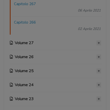
Capitolo 267
06 Aprile 2021
Capitolo 266
02 Aprile 2021
Volume 27
Volume 26
Capitolo 265
01 Aprile 2021
Volume 25
Capitolo 256
Capitolo 264
13 Marzo 2021
30 Marzo 2021
Volume 24
Capitolo 245
Capitolo 255
16 Febbraio 2021
Capitolo 263
12 Marzo 2021
Volume 23
Capitolo 235
27 Marzo 2021
Capitolo 244
23 Gennaio 2021
Capitolo 254