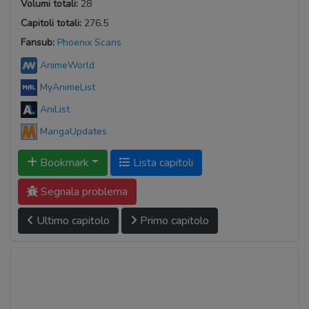
Volumi totali:
28
Capitoli totali:
276.5
Fansub:
Phoenix Scans
AnimeWorld
MyAnimeList
AniList
MangaUpdates
Bookmark
Lista capitoli
Segnala problema
Ultimo capitolo
Primo capitolo