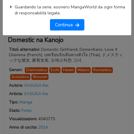
Guardando la serie, esonero MangaWorld da ogni forma
di responsabilità legale.
Continua
Domestic na Kanojo
Titoli alternativi:
Domestic Girlfriend, Dome×Kano, Love X
Dilemma (French), บทเรียนรักเส้นทางหัวใจ (Thai), ドメスティ
ックな彼女, 家有女友, 도메스틱한 그녀
Generi:
Drammatico
Ecchi
Harem
Maturo
Romantico
Scolastico
Shounen
Autore:
SASUGA Kei
Artista:
SASUGA Kei
Tipo:
Manga
Stato:
Finito
Visualizzazioni:
4040775
Anno di uscita:
2014