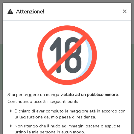
×
Attenzione!
Tutti i Doujinshi e Manga per adulti (+18) sono stati trasferiti
sul nostro nuovo sito (
mangaworldadult.net
); invece, per i
Manga classici, puoi utilizzare
MangaWorld
.
Potrai effettuare il
login
con il tuo account di MangaWorld
perchè
tutti i dati sono condivisi
tra i due siti,
quindi non
perderai alcun dato, inclusi bookmarks e premium
!
Stai per leggere un manga
vietato ad un pubblico minore
.
Continuando accetti i seguenti punti:
Dichiaro di aver compiuto la maggiore età in accordo con
la legislazione del mio paese di residenza.
Non ritengo che il nudo ed immagini oscene o esplicite
urtino la mia persona in alcun modo.