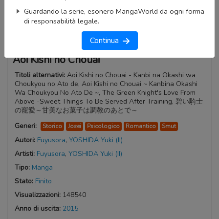
Guardando la serie, esonero MangaWorld da ogni forma
di responsabilità legale.
Continua
Aoi Kishi no Chouai
Titoli alternativi:
Aoi Kishi no Chouai - Kanbi na Okashi wa
Choukyou no Ato de, Aoi Kishi no Chouai ~ Kanbina Okashi
Wa Choukyou No Ato De ~, The Green Knight's Love From
Above -Sweet Things To Be Served After Training, 碧い騎士
の寵愛～甘美なお菓子は調教のあとで～
Generi:
Storico
Josei
Psicologico
Romantico
Smut
Autori:
Fuyusora
,
YOSHIDA Yuki (II)
Artisti:
Fuyusora
,
YOSHIDA Yuki (II)
Tipo:
Manga
Stato:
Finito
Visualizzazioni:
148540
Anno di uscita:
2015