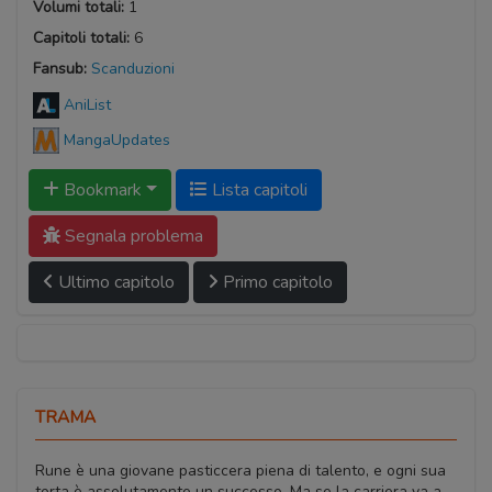
Volumi totali:
1
Capitoli totali:
6
Fansub:
Scanduzioni
AniList
MangaUpdates
Bookmark
Lista capitoli
Segnala problema
Ultimo capitolo
Primo capitolo
TRAMA
Rune è una giovane pasticcera piena di talento, e ogni sua
torta è assolutamente un successo. Ma se la carriera va a