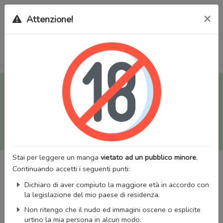
×
Attenzione!
Tutti i Doujinshi e Manga per adulti (+18) sono stati trasferiti
sul nostro nuovo sito (
mangaworldadult.net
); invece, per i
Manga classici, puoi utilizzare
MangaWorld
.
Potrai effettuare il
login
con il tuo account di MangaWorld
perchè
tutti i dati sono condivisi
tra i due siti,
quindi non
perderai alcun dato, inclusi bookmarks e premium
!
Stai per leggere un manga
vietato ad un pubblico minore
.
Continuando accetti i seguenti punti:
Dichiaro di aver compiuto la maggiore età in accordo con
la legislazione del mio paese di residenza.
Non ritengo che il nudo ed immagini oscene o esplicite
urtino la mia persona in alcun modo.