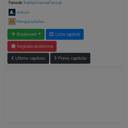
Fansub:
RaMaOrientalFansub
AniList
MangaUpdates
Bookmark
Lista capitoli
Segnala problema
Ultimo capitolo
Primo capitolo