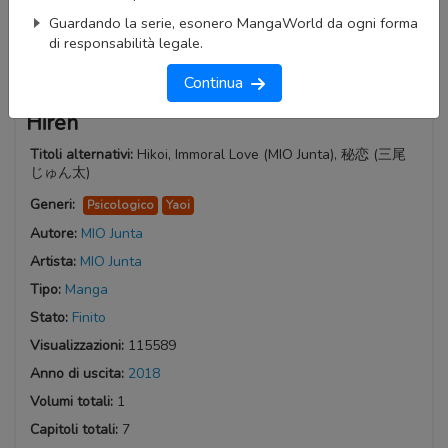
Guardando la serie, esonero MangaWorld da ogni forma
di responsabilità legale.
Continua
Hiren
Titoli alternativi:
Hikoi, Immoral Love (MIO Junta), 秘恋 (三尾
じゅん太)
Generi:
Psicologico
Yaoi
Autore:
MIO Junta
Artista:
MIO Junta
Tipo:
Manga
Stato:
Finito
Visualizzazioni:
115589
Anno di uscita:
2018
Volumi totali:
1
Capitoli totali:
7