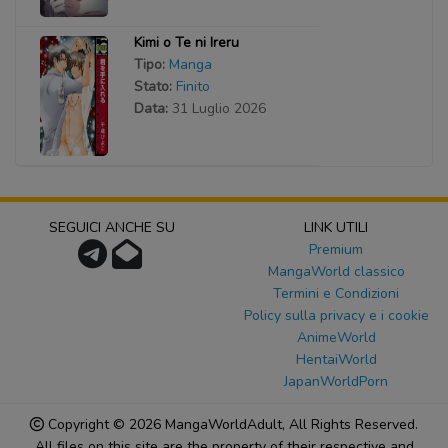
Kimi o Te ni Ireru
Tipo:
Manga
Stato:
Finito
Data:
31 Luglio 2026
SEGUICI ANCHE SU
LINK UTILI
Premium
MangaWorld classico
Termini e Condizioni
Policy sulla privacy e i cookie
AnimeWorld
HentaiWorld
JapanWorldPorn
Copyright © 2026
MangaWorldAdult
, All Rights Reserved.
All files on this site are the property of their respective and