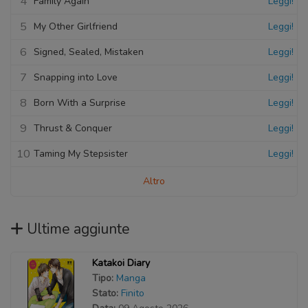
4
Family Again
Leggi!
5
My Other Girlfriend
Leggi!
6
Signed, Sealed, Mistaken
Leggi!
7
Snapping into Love
Leggi!
8
Born With a Surprise
Leggi!
9
Thrust & Conquer
Leggi!
10
Taming My Stepsister
Leggi!
Altro
Ultime aggiunte
Katakoi Diary
Tipo:
Manga
Stato:
Finito