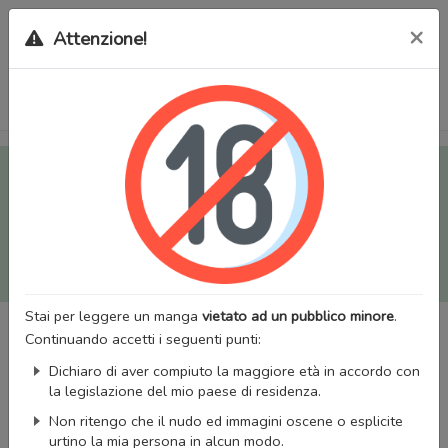
×
Attenzione!
Tutti i Doujinshi e Manga per adulti (+18) sono stati trasferiti
sul nostro nuovo sito (
mangaworldadult.net
); invece, per i
Manga classici, puoi utilizzare
MangaWorld
.
Potrai effettuare il
login
con il tuo account di MangaWorld
perchè
tutti i dati sono condivisi
tra i due siti,
quindi non
perderai alcun dato, inclusi bookmarks e premium
!
Stai per leggere un manga
vietato ad un pubblico minore
.
Continuando accetti i seguenti punti:
Dichiaro di aver compiuto la maggiore età in accordo con
la legislazione del mio paese di residenza.
Non ritengo che il nudo ed immagini oscene o esplicite
urtino la mia persona in alcun modo.