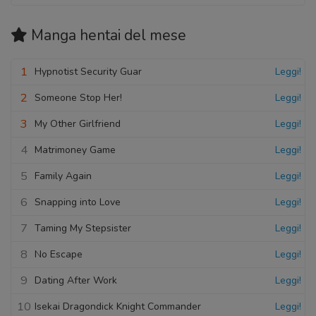
Manga hentai
del mese
1
Hypnotist Security Guar
Leggi!
2
Someone Stop Her!
Leggi!
3
My Other Girlfriend
Leggi!
4
Matrimoney Game
Leggi!
5
Family Again
Leggi!
6
Snapping into Love
Leggi!
7
Taming My Stepsister
Leggi!
8
No Escape
Leggi!
9
Dating After Work
Leggi!
10
Isekai Dragondick Knight Commander
Leggi!