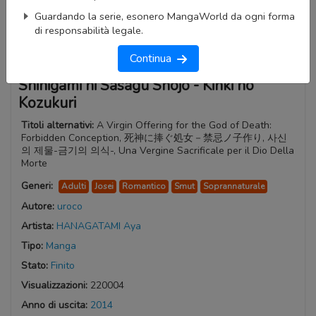
Guardando la serie, esonero MangaWorld da ogni forma
di responsabilità legale.
Continua
Shinigami ni Sasagu Shojo - Kinki no
Kozukuri
Titoli alternativi:
A Virgin Offering for the God of Death:
Forbidden Conception, 死神に捧ぐ処女－禁忌ノ子作り, 사신
의 제물-금기의 의식-, Una Vergine Sacrificale per il Dio Della
Morte
Generi:
Adulti
Josei
Romantico
Smut
Soprannaturale
Autore:
uroco
Artista:
HANAGATAMI Aya
Tipo:
Manga
Stato:
Finito
Visualizzazioni:
220004
Anno di uscita:
2014