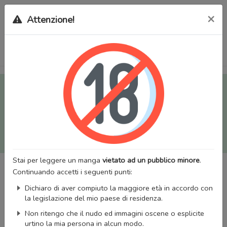
×
Attenzione!
Tutti i Doujinshi e Manga per adulti (+18) sono stati trasferiti
sul nostro nuovo sito (
mangaworldadult.net
); invece, per i
Manga classici, puoi utilizzare
MangaWorld
.
Potrai effettuare il
login
con il tuo account di MangaWorld
perchè
tutti i dati sono condivisi
tra i due siti,
quindi non
perderai alcun dato, inclusi bookmarks e premium
!
Stai per leggere un manga
vietato ad un pubblico minore
.
Continuando accetti i seguenti punti:
Dichiaro di aver compiuto la maggiore età in accordo con
la legislazione del mio paese di residenza.
Non ritengo che il nudo ed immagini oscene o esplicite
urtino la mia persona in alcun modo.