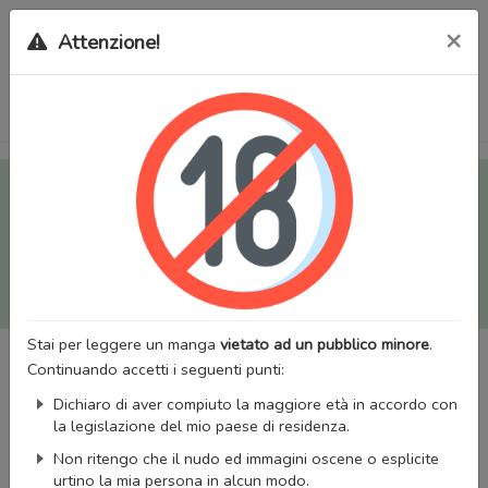
×
Attenzione!
Tutti i Doujinshi e Manga per adulti (+18) sono stati trasferiti
sul nostro nuovo sito (
mangaworldadult.net
); invece, per i
Manga classici, puoi utilizzare
MangaWorld
.
Potrai effettuare il
login
con il tuo account di MangaWorld
perchè
tutti i dati sono condivisi
tra i due siti,
quindi non
perderai alcun dato, inclusi bookmarks e premium
!
Stai per leggere un manga
vietato ad un pubblico minore
.
Continuando accetti i seguenti punti:
Dichiaro di aver compiuto la maggiore età in accordo con
la legislazione del mio paese di residenza.
Non ritengo che il nudo ed immagini oscene o esplicite
urtino la mia persona in alcun modo.