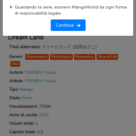
Guardando la serie, esonero MangaWorld da ogni forma
di responsabilità legale.
Continua
Dream Land
Titoli alternativi:
ドリームランド (吉田ゆうこ)
Generi:
Drammatico
Psicologico
Romantico
Slice of Life
Yaoi
Autore:
YOSHIDA Yuuko
Artista:
YOSHIDA Yuuko
Tipo:
Manga
Stato:
Finito
Visualizzazioni:
70584
Anno di uscita:
2016
Volumi totali:
1
Capitoli totali:
5.5