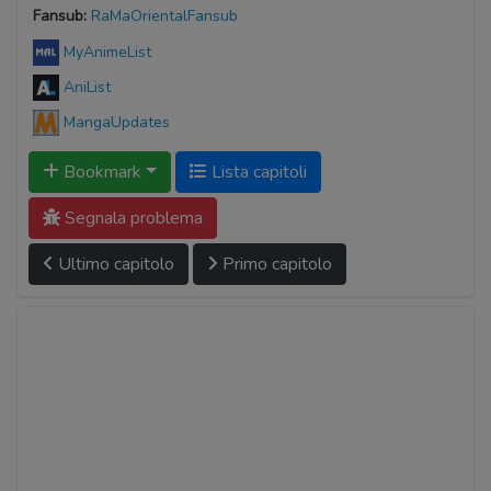
Fansub:
RaMaOrientalFansub
MyAnimeList
AniList
MangaUpdates
Bookmark
Lista capitoli
Segnala problema
Ultimo capitolo
Primo capitolo