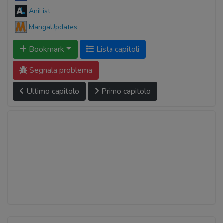
AniList
MangaUpdates
Bookmark
Lista capitoli
Segnala problema
Ultimo capitolo
Primo capitolo