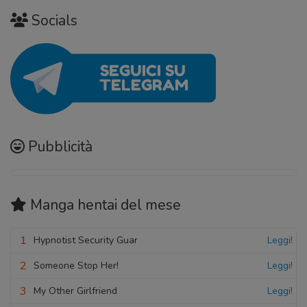
09 Ottobre 2020
Socials
Capitolo 03
09 Ottobre 2020
Capitolo 02
09 Ottobre 2020
Pubblicità
Capitolo 01
09 Ottobre 2020
Manga hentai
del mese
1
Hypnotist Security Guar
Leggi!
2
Someone Stop Her!
Leggi!
3
My Other Girlfriend
Leggi!