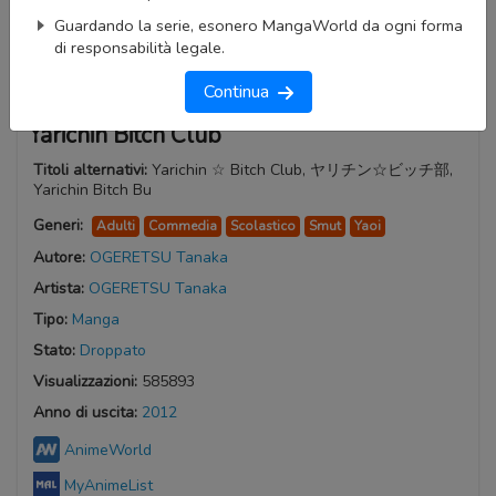
Guardando la serie, esonero MangaWorld da ogni forma
di responsabilità legale.
Continua
Yarichin Bitch Club
Titoli alternativi:
Yarichin ☆ Bitch Club, ヤリチン☆ビッチ部,
Yarichin Bitch Bu
Generi:
Adulti
Commedia
Scolastico
Smut
Yaoi
Autore:
OGERETSU Tanaka
Artista:
OGERETSU Tanaka
Tipo:
Manga
Stato:
Droppato
Visualizzazioni:
585893
Anno di uscita:
2012
AnimeWorld
MyAnimeList