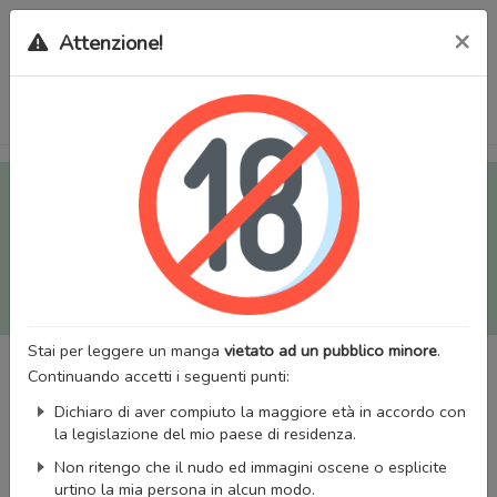
×
Attenzione!
Tutti i Doujinshi e Manga per adulti (+18) sono stati trasferiti
sul nostro nuovo sito (
mangaworldadult.net
); invece, per i
Manga classici, puoi utilizzare
MangaWorld
.
Potrai effettuare il
login
con il tuo account di MangaWorld
perchè
tutti i dati sono condivisi
tra i due siti,
quindi non
perderai alcun dato, inclusi bookmarks e premium
!
Stai per leggere un manga
vietato ad un pubblico minore
.
Continuando accetti i seguenti punti:
Dichiaro di aver compiuto la maggiore età in accordo con
la legislazione del mio paese di residenza.
Non ritengo che il nudo ed immagini oscene o esplicite
urtino la mia persona in alcun modo.