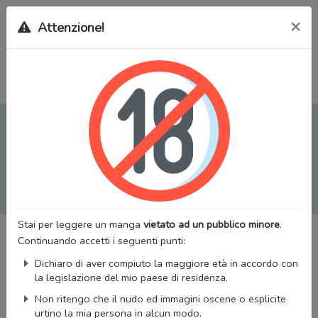
×
Attenzione!
Tutti i Doujinshi e Manga per adulti (+18) sono stati trasferiti
sul nostro nuovo sito (
mangaworldadult.net
); invece, per i
Manga classici, puoi utilizzare
MangaWorld
.
Potrai effettuare il
login
con il tuo account di MangaWorld
perchè
tutti i dati sono condivisi
tra i due siti,
quindi non
perderai alcun dato, inclusi bookmarks e premium
!
Stai per leggere un manga
vietato ad un pubblico minore
.
Continuando accetti i seguenti punti:
Dichiaro di aver compiuto la maggiore età in accordo con
la legislazione del mio paese di residenza.
Non ritengo che il nudo ed immagini oscene o esplicite
urtino la mia persona in alcun modo.