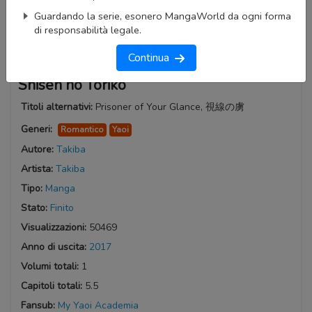
Guardando la serie, esonero MangaWorld da ogni forma
di responsabilità legale.
Continua
Shisen no Toriko
Titoli alternativi:
Prisoner of Your Glance, 視線の虜
Generi:
Romantico
Yaoi
Autore:
Takiba
Artista:
Takiba
Tipo:
Manga
Stato:
Finito
Visualizzazioni:
50469
Anno di uscita:
2017
Volumi totali:
1
Capitoli totali:
5.5
Fansub:
My Yaoi Academia