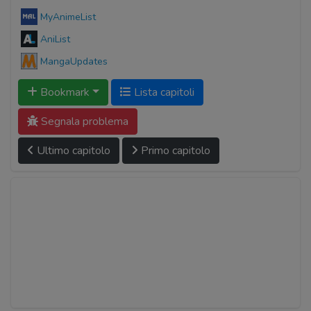
MyAnimeList
AniList
MangaUpdates
Bookmark
Lista capitoli
Segnala problema
Ultimo capitolo
Primo capitolo