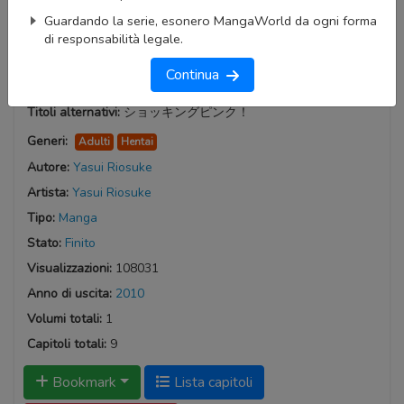
Guardando la serie, esonero MangaWorld da ogni forma
di responsabilità legale.
Continua
Shocking Pink!
Titoli alternativi:
ショッキングピンク！
Generi:
Adulti
Hentai
Autore:
Yasui Riosuke
Artista:
Yasui Riosuke
Tipo:
Manga
Stato:
Finito
Visualizzazioni:
108031
Anno di uscita:
2010
Volumi totali:
1
Capitoli totali:
9
Bookmark
Lista capitoli