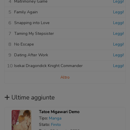
4
Matrimoney Game
Leggi!
5
Family Again
Leggi!
6
Snapping into Love
Leggi!
7
Taming My Stepsister
Leggi!
8
No Escape
Leggi!
9
Dating After Work
Leggi!
10
Isekai Dragondick Knight Commander
Leggi!
Altro
Ultime aggiunte
Tatoe Migawari Demo
Tipo:
Manga
Stato:
Finito