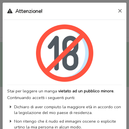
×
Attenzione!
Tutti i Doujinshi e Manga per adulti (+18) sono stati trasferiti
sul nostro nuovo sito (
mangaworldadult.net
); invece, per i
Manga classici, puoi utilizzare
MangaWorld
.
Potrai effettuare il
login
con il tuo account di MangaWorld
perchè
tutti i dati sono condivisi
tra i due siti,
quindi non
perderai alcun dato, inclusi bookmarks e premium
!
Stai per leggere un manga
vietato ad un pubblico minore
.
Continuando accetti i seguenti punti:
Dichiaro di aver compiuto la maggiore età in accordo con
la legislazione del mio paese di residenza.
Non ritengo che il nudo ed immagini oscene o esplicite
urtino la mia persona in alcun modo.