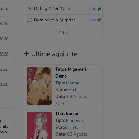
9
Dating After Work
Leggi!
2020
10
Born With a Surprise
Leggi!
2020
Altro
2020
Ultime aggiunte
2020
2020
Tatoe Migawari
Demo
Tipo:
Manga
2020
Stato:
Finito
Data:
06 Agosto
2026
That Senior
Tipo:
Manhwa
rs
Daily
Stato:
Finito
anga
Data:
05 Agosto