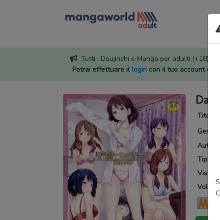
Tutti i Doujinshi e Manga per adulti (+18) sono
Potrai effettuare il
login
con il tuo account di
Daily
Titoli a
Generi
Autore
Tipo:
M
Visuali
S
Volumi 
C
Ma