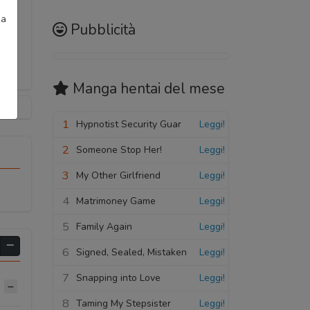
ia
Pubblicità
Manga hentai
del mese
1
Hypnotist Security Guar
Leggi!
2
Someone Stop Her!
Leggi!
3
My Other Girlfriend
Leggi!
4
Matrimoney Game
Leggi!
5
Family Again
Leggi!
6
Signed, Sealed, Mistaken
Leggi!
7
Snapping into Love
Leggi!
8
Taming My Stepsister
Leggi!