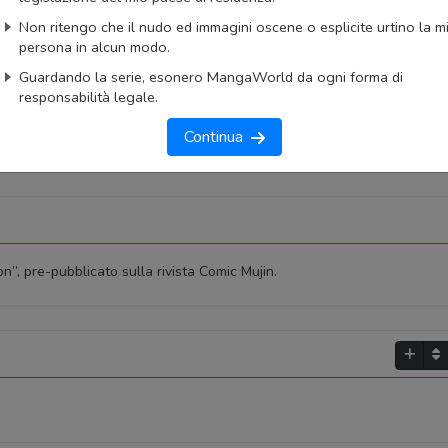
okmark
Lista capitoli
Segnala problema
Non ritengo che il nudo ed immagini oscene o esplicite urtino la m
persona in alcun modo.
imo capitolo
Primo capitolo
Guardando la serie, esonero MangaWorld da ogni forma di
responsabilità legale.
Continua
on”, pre-pubblicato sulla rivista Comic Mujin.