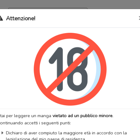
Archivio
Bookma
Attenzione!
 stati trasferiti sul nostro nuovo sito (
mangaworldadult.net
); invece,
 MangaWorld
perchè
tutti i dati sono condivisi
tra i due siti,
quindi non pe
 Sisters
lternativi:
デイリーシスターズ
:
Adulti
Harem
Hentai
Lolicon
:
TSUBAKI Jushiro
Artista:
TSUBAKI Jushiro
anga
Stato:
Finito
zzazioni:
582426
Anno di uscita:
2016
tai per leggere un manga
vietato ad un pubblico minore
.
totali:
1
Capitoli totali:
6
ontinuando accetti i seguenti punti:
ngaUpdates
Dichiaro di aver compiuto la maggiore età in accordo con la
legislazione del mio paese di residenza.