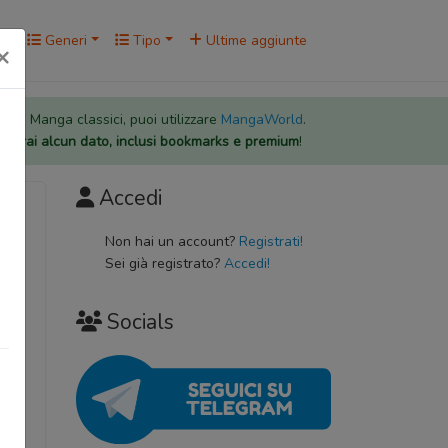
rk
Generi
Tipo
Ultime aggiunte
×
 per i Manga classici, puoi utilizzare
MangaWorld
.
rderai alcun dato, inclusi bookmarks e premium
!
Accedi
Non hai un account?
Registrati!
Sei già registrato?
Accedi!
Socials